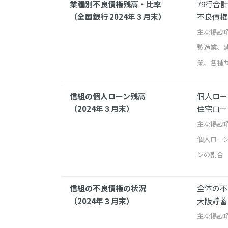
業種別不良債権残高・比率
79行合
（全国銀行 2024年３月末）
不良債権
主な掲載
製造業、
業、各種
信組の個人ローン残高
個人ロー
（2024年３月末）
住宅ロー
主な掲載
個人ロー
ンの割合
信組の不良債権の状況
全体の不
（2024年３月末）
大阪貯蓄
主な掲載