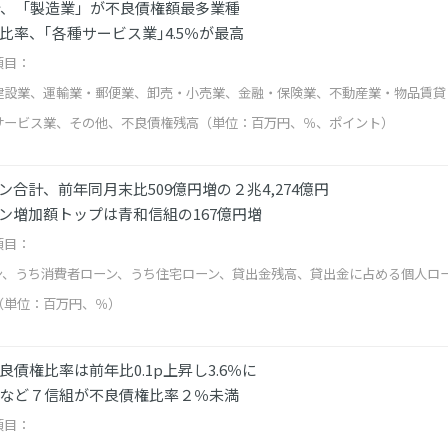
計、「製造業」が不良債権額最多業種
比率、｢各種サービス業｣4.5％が最高
項目：
建設業、運輸業・郵便業、卸売・小売業、金融・保険業、不動産業・物品賃貸
サービス業、その他、不良債権残高（単位：百万円、％、ポイント）
ン合計、前年同月末比509億円増の２兆4,274億円
ン増加額トップは青和信組の167億円増
項目：
ン、うち消費者ローン、うち住宅ローン、貸出金残高、貸出金に占める個人ロ
（単位：百万円、％）
良債権比率は前年比0.1p上昇し3.6％に
など７信組が不良債権比率２％未満
項目：