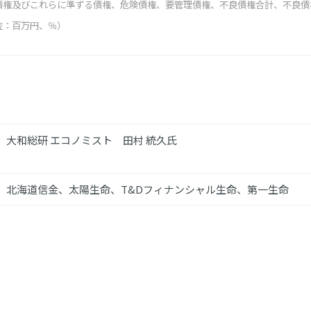
債権及びこれらに準ずる債権、危険債権、要管理債権、不良債権合計、不良債
位：百万円、％）
大和総研 エコノミスト 田村 統久氏
北海道信金、太陽生命、T&Dフィナンシャル生命、第一生命