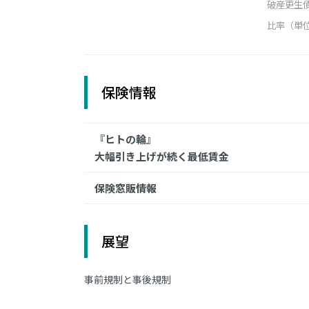
破産更生
比率（単
保険情報
『ヒトの輪』
大幅引き上げが続く最低賃金
保険窓販情報
展望
事前規制と事後規制