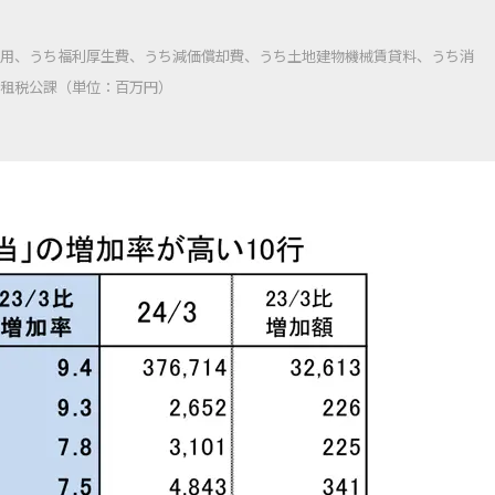
用、うち福利厚生費、うち減価償却費、うち土地建物機械賃貸料、うち消
租税公課（単位：百万円）