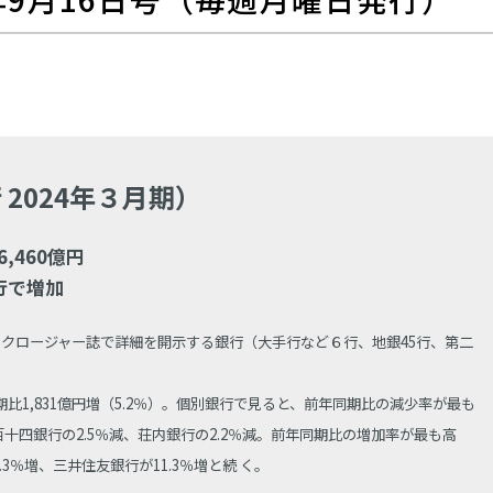
2024年３月期）
,460億円
3行で増加
スクロージャー誌で詳細を開示する銀行（大手行など６行、地銀45行、第二
期比1,831億円増（5.2％）。個別銀行で見ると、前年同期比の減少率が最も
十四銀行の2.5％減、荘内銀行の2.2％減。前年同期比の増加率が最も高
.3％増、三井住友銀行が11.3％増と続 く。