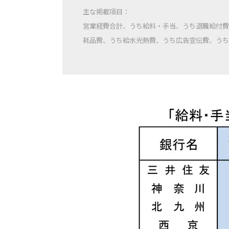
主な掲載項目：
営業経費合計、うち給料・手当、うち退職給付費
耗品費、うち給水光熱費、うち広告宣伝費、うち