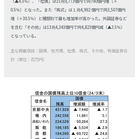
（▲4.3％）、「社債」は15兆9,773億円で同790億円増（＋
0.5％）となった。また「株式」は１兆4,992 億円で同3,507億円
増（＋30.5％）と種類別で最も増加率が高かった。外国証券など
を含む「その他」は13兆4,343億円で同4,823億円減（▲3.5％）
となっている。
主な掲載項目：国債、地方債、社債、株式、その他、有価証券合
計（単位：百万円）