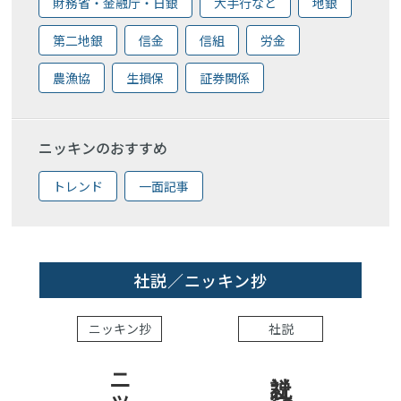
財務省・金融庁・日銀
大手行など
地銀
第二地銀
信金
信組
労金
農漁協
生損保
証券関係
ニッキンのおすすめ
トレンド
一面記事
社説／ニッキン抄
ニッキン抄
社説