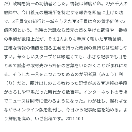
だ）政綱を第一の功績者とした。情報は鮮度が命。2万5千人の
敵陣中、今川義元の居場所を特定する報告を即座に上げた功
で、3千貫文の知行と一城を与えた▼3千貫は今の貨幣価値で3
億円超という。当時の常識なら義元の首を挙げた武将や一番槍
の手柄が数段上だが、その2人よりも手厚く報いた▼職業柄、
正確な情報の価値を知る主君を持った政綱の気持ちは理解しや
すい。華々しいスクープとは縁遠くても、小さな記事でも目を
とめて読者や取材先から評価の言葉をいただくことがまれにあ
る。そうした一言をこつこつためるのが記者冥（みょう）利
（り）だと、駆け出しのころ教わった記憶がある▼速報の手段
がのろしや早馬だった時代から数百年。インターネットの登場
でニュースは瞬時に伝わるようになった。わが社も、遅ればせ
ながらオンライン版を創刊し、今日から記事配信を始める。よ
り鮮度を高め、いざ出稿です。2021.10.1