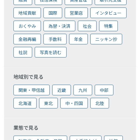
地域貢献
国際
営業店
インタビュー
おくやみ
為替・決済
社会
特集
金融再編
手数料
年金
ニッキン抄
社説
写真を読む
地域別で見る
関東・甲信越
近畿
九州
中部
北海道
東北
中・四国
北陸
業態で見る