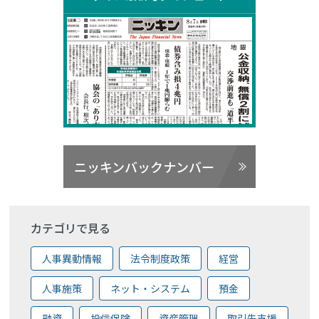
ニッキンバックナンバー
カテゴリで見る
人事異動情報
法令制度政策
経営
人事施策
ネット・システム
預金
融資
投信保険
資産管理
取引先支援