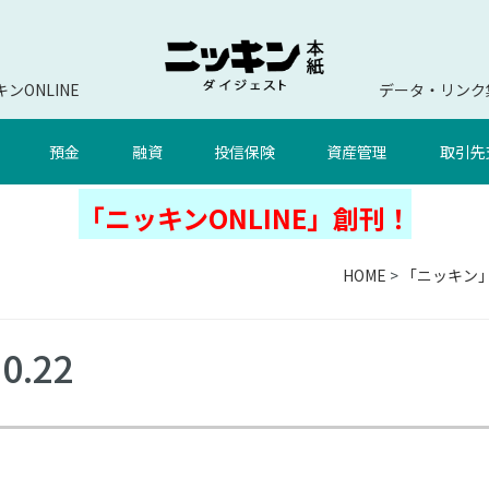
ンONLINE
データ・リンク
預金
融資
投信保険
資産管理
取引先
「ニッキンONLINE」創刊！
HOME
>
「ニッキン
.22