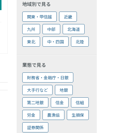
地域別で見る
関東・甲信越
近畿
九州
中部
北海道
東北
中・四国
北陸
業態で見る
財務省・金融庁・日銀
大手行など
地銀
第二地銀
信金
信組
労金
農漁協
生損保
証券関係