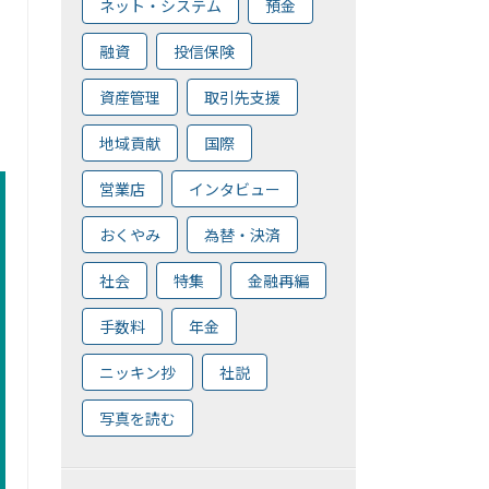
ネット・システム
預金
融資
投信保険
資産管理
取引先支援
地域貢献
国際
営業店
インタビュー
おくやみ
為替・決済
社会
特集
金融再編
手数料
年金
ニッキン抄
社説
写真を読む