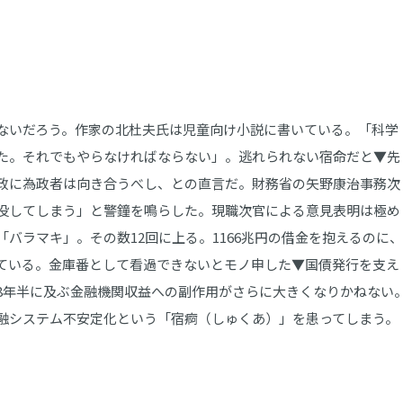
ないだろう。作家の北杜夫氏は児童向け小説に書いている。「科学
た。それでもやらなければならない」。逃れられない宿命だと▼先
財政に為政者は向き合うべし、との直言だ。財務省の矢野康治事務次
没してしまう」と警鐘を鳴らした。現職次官による意見表明は極め
バラマキ」。その数12回に上る。1166兆円の借金を抱えるのに、
ている。金庫番として看過できないとモノ申した▼国債発行を支え
8年半に及ぶ金融機関収益への副作用がさらに大きくなりかねない
融システム不安定化という「宿痾（しゅくあ）」を患ってしまう。