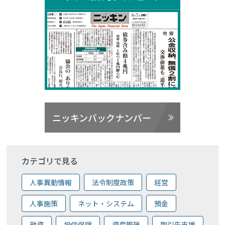
ニッキンバックナンバー
カテゴリで見る
人事異動情報
法令制度政策
経営
人事施策
ネット・システム
預金
融資
投信保険
資産管理
取引先支援