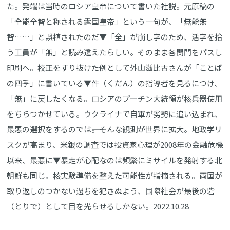
た。発端は当時のロシア皇帝について書いた社説。元原稿の
「全能全智と称される露国皇帝」という一句が、「無能無
智……」と誤植されたのだ▼「全」が崩し字のため、活字を拾
う工員が「無」と読み違えたらしい。そのまま各関門をパスし
印刷へ。校正をすり抜けた例として外山滋比古さんが「ことば
の四季」に書いている▼件（くだん）の指導者を見るにつけ、
「無」に戻したくなる。ロシアのプーチン大統領が核兵器使用
をちらつかせている。ウクライナで自軍が劣勢に追い込まれ、
最悪の選択をするのでは――。そんな観測が世界に拡大。地政学リ
スクが高まり、米銀の調査では投資家心理が2008年の金融危機
以来、最悪に▼暴走が心配なのは頻繁にミサイルを発射する北
朝鮮も同じ。核実験準備を整えた可能性が指摘される。両国が
取り返しのつかない過ちを犯さぬよう、国際社会が最後の砦
（とりで）として目を光らせるしかない。2022.10.28