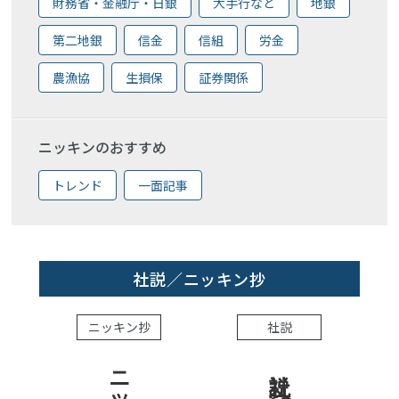
財務省・金融庁・日銀
大手行など
地銀
第二地銀
信金
信組
労金
農漁協
生損保
証券関係
ニッキンのおすすめ
トレンド
一面記事
社説／ニッキン抄
ニッキン抄
社説