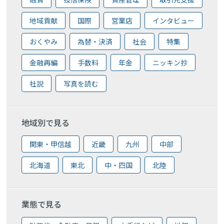
地域貢献
国際
営業店
インタビュー
おくやみ
為替・決済
社会
特集
金融再編
手数料
年金
ニッキン抄
社説
写真を読む
地域別で見る
関東・甲信越
近畿
九州
中部
北海道
東北
中・四国
北陸
業態で見る