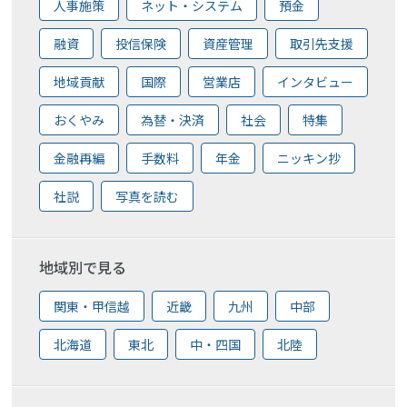
人事施策
ネット・システム
預金
融資
投信保険
資産管理
取引先支援
地域貢献
国際
営業店
インタビュー
おくやみ
為替・決済
社会
特集
金融再編
手数料
年金
ニッキン抄
社説
写真を読む
地域別で見る
関東・甲信越
近畿
九州
中部
北海道
東北
中・四国
北陸