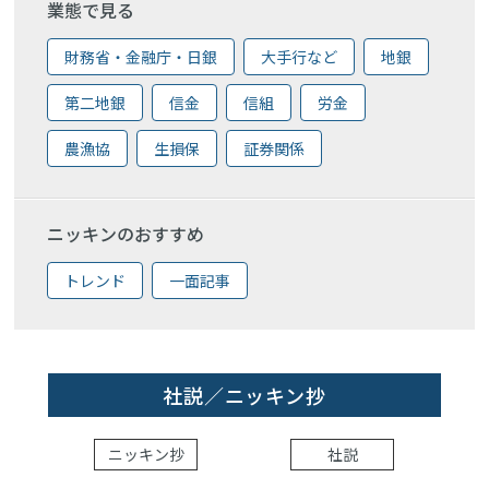
業態で見る
財務省・金融庁・日銀
大手行など
地銀
第二地銀
信金
信組
労金
農漁協
生損保
証券関係
ニッキンのおすすめ
トレンド
一面記事
社説／ニッキン抄
ニッキン抄
社説