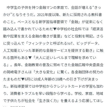
中学生の子供を持つ金融マンの家庭で、会話が増える“きっ
かけ”となりそうだ。2021年度以降、新たに採用される教科書
のこと。ベースとなる新学習指導要領で「金融」が従来になく
踏み込んで書かれているためだ▼中学校の社会科では「経済活
動や起業を支える金融の働きが重要」などと役割を明記。さら
に突っ込んで「フィンテックと呼ばれるIoT、ビッグデータ、
人工知能といった革新的な金融サービスを提供する動き」に触
れる箇所もある▼「大人に近いレベルまで理解を求めてい
る」。長年、金融教育の普及に努めてきた金融広報中央委員会
の岡崎竜子さんは「大きな変化」に驚く。各金融団体の努力の
たまものだ▼6月には成人年齢の18歳への引き下げが決まっ
た。新指導要領では中学校からクレジットカードの学習も加わ
り、消費者トラブルを早い段階から学べる。学校、家庭、地域
で子供たちが社会を「生き抜く力」を養えるよう応援してほし