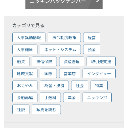
ニッキンバックナンバー
カテゴリで見る
人事異動情報
法令制度政策
経営
人事施策
ネット・システム
預金
融資
投信保険
資産管理
取引先支援
地域貢献
国際
営業店
インタビュー
おくやみ
為替・決済
社会
特集
金融再編
手数料
年金
ニッキン抄
社説
写真を読む