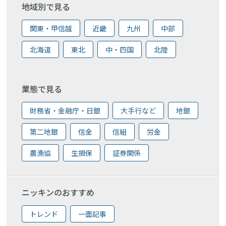
地域別で見る
関東・甲信越
近畿
九州
中部
北海道
東北
中・四国
北陸
業態で見る
財務省・金融庁・日銀
大手行など
地銀
第二地銀
信金
信組
労金
農漁協
生損保
証券関係
ニッキンのおすすめ
トレンド
一面記事