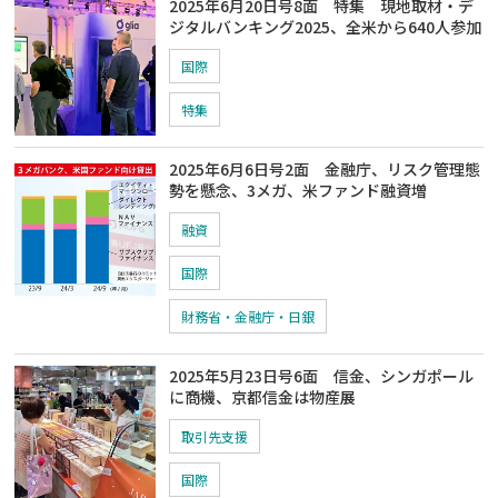
2025年6月20日号8面 特集 現地取材・デ
ジタルバンキング2025、全米から640人参加
国際
特集
2025年6月6日号2面 金融庁、リスク管理態
勢を懸念、3メガ、米ファンド融資増
融資
国際
財務省・金融庁・日銀
2025年5月23日号6面 信金、シンガポール
に商機、京都信金は物産展
取引先支援
国際