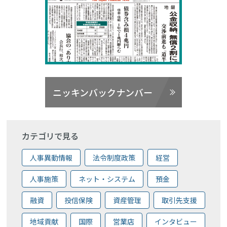
ニッキンバックナンバー
カテゴリで見る
人事異動情報
法令制度政策
経営
人事施策
ネット・システム
預金
融資
投信保険
資産管理
取引先支援
地域貢献
国際
営業店
インタビュー