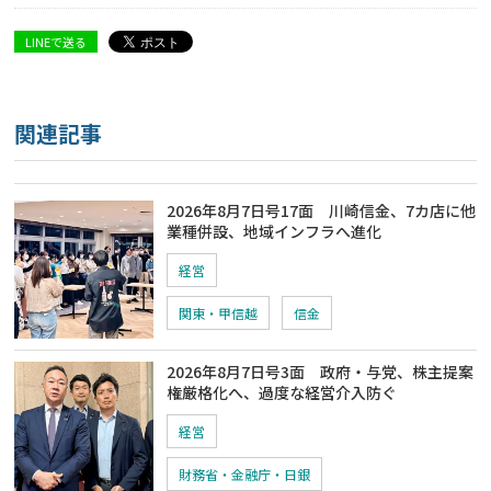
LINEで送る
関連記事
2026年8月7日号17面 川崎信金、7カ店に他
業種併設、地域インフラへ進化
経営
関東・甲信越
信金
2026年8月7日号3面 政府・与党、株主提案
権厳格化へ、過度な経営介入防ぐ
経営
財務省・金融庁・日銀