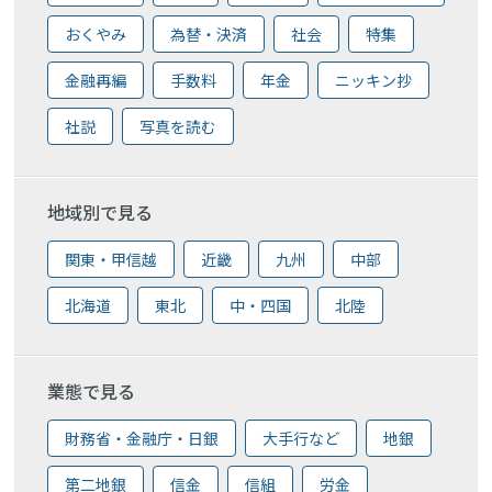
おくやみ
為替・決済
社会
特集
金融再編
手数料
年金
ニッキン抄
社説
写真を読む
地域別で見る
関東・甲信越
近畿
九州
中部
北海道
東北
中・四国
北陸
業態で見る
財務省・金融庁・日銀
大手行など
地銀
第二地銀
信金
信組
労金