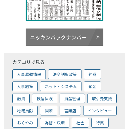
ニッキンバックナンバー
カテゴリで見る
人事異動情報
法令制度政策
経営
人事施策
ネット・システム
預金
融資
投信保険
資産管理
取引先支援
地域貢献
国際
営業店
インタビュー
おくやみ
為替・決済
社会
特集