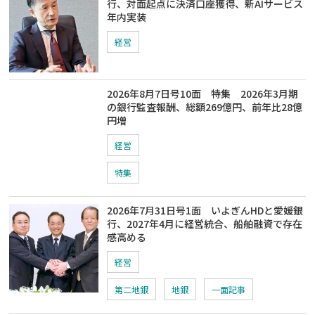
行、対面起点に決済口座獲得、新AIサービス
年内実装
経営
2026年8月7日号10面 特集 2026年3月期
の銀行監査報酬、総額269億円、前年比28億
円増
経営
特集
2026年7月31日号1面 いよぎんHDと愛媛銀
行、2027年4月に経営統合、船舶融資で存在
感高める
経営
第二地銀
地銀
一面記事