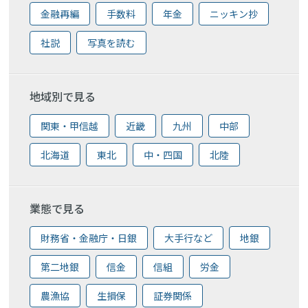
金融再編
手数料
年金
ニッキン抄
社説
写真を読む
地域別で見る
関東・甲信越
近畿
九州
中部
北海道
東北
中・四国
北陸
業態で見る
財務省・金融庁・日銀
大手行など
地銀
第二地銀
信金
信組
労金
農漁協
生損保
証券関係