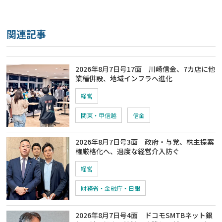
関連記事
2026年8月7日号17面 川崎信金、7カ店に他
業種併設、地域インフラへ進化
経営
関東・甲信越
信金
2026年8月7日号3面 政府・与党、株主提案
権厳格化へ、過度な経営介入防ぐ
経営
財務省・金融庁・日銀
2026年8月7日号4面 ドコモSMTBネット銀