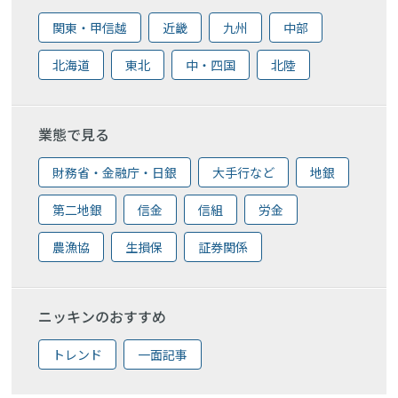
関東・甲信越
近畿
九州
中部
北海道
東北
中・四国
北陸
業態で見る
財務省・金融庁・日銀
大手行など
地銀
第二地銀
信金
信組
労金
農漁協
生損保
証券関係
ニッキンのおすすめ
トレンド
一面記事