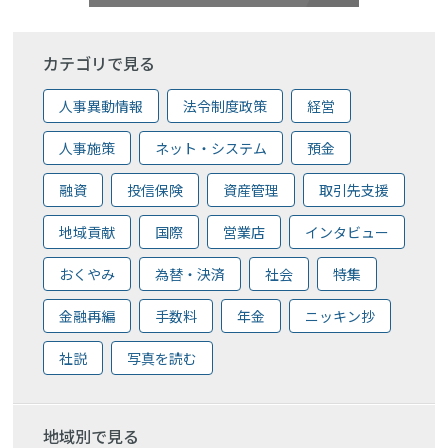
カテゴリで見る
人事異動情報
法令制度政策
経営
人事施策
ネット・システム
預金
融資
投信保険
資産管理
取引先支援
地域貢献
国際
営業店
インタビュー
おくやみ
為替・決済
社会
特集
金融再編
手数料
年金
ニッキン抄
社説
写真を読む
地域別で見る