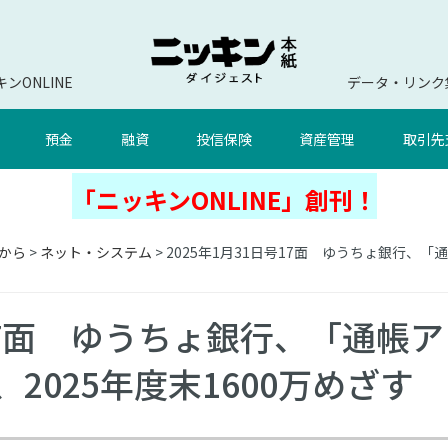
ンONLINE
データ・リンク
預金
融資
投信保険
資産管理
取引先
「ニッキンONLINE」創刊！
から
>
ネット・システム
> 2025年1月31日号17面 ゆうちょ銀行、「
号17面 ゆうちょ銀行、「通帳ア
2025年度末1600万めざす