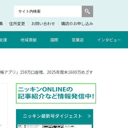
集
住所変更
お問い合わせ
購読のお申し込み
支援
地域貢献
国際
営業店
インタビュー
通帳アプリ」159万口座増、2025年度末1600万めざす
ニッキン最新号ダイジェスト