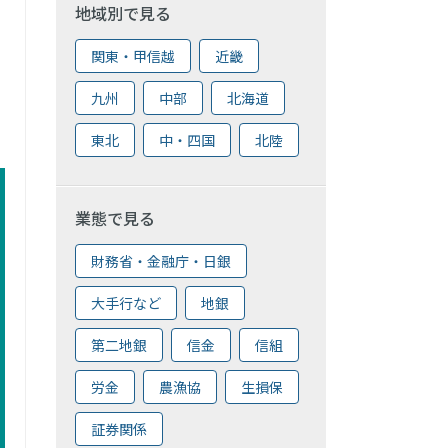
地域別で見る
関東・甲信越
近畿
九州
中部
北海道
東北
中・四国
北陸
業態で見る
財務省・金融庁・日銀
大手行など
地銀
第二地銀
信金
信組
労金
農漁協
生損保
証券関係