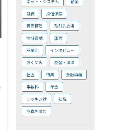
ネット・システム
預金
融資
投信保険
資産管理
取引先支援
地域貢献
国際
営業店
インタビュー
おくやみ
為替・決済
社会
特集
金融再編
手数料
年金
け
ニッキン抄
社説
写真を読む