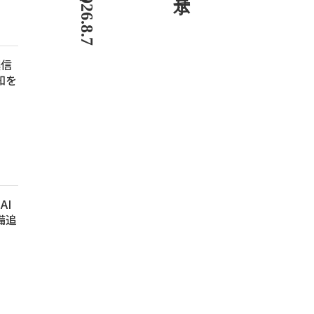
濃信
知を
AI
備追