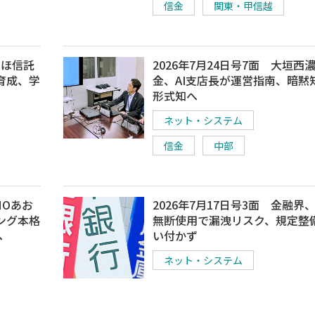
信金
関東・甲信越
ずほ信託
2026年7月24日号7面 大垣西
育成、学
金、AI支店長が運営指南、暗黙
形式知へ
ネット・システム
信金
中部
MOあお
2026年7月17日号3面 金融界、
ング本格
無断使用で漏洩リスク、規定整
へ
い付かず
ネット・システム