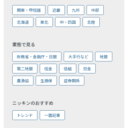
関東・甲信越
近畿
九州
中部
北海道
東北
中・四国
北陸
業態で見る
財務省・金融庁・日銀
大手行など
地銀
第二地銀
信金
信組
労金
農漁協
生損保
証券関係
ニッキンのおすすめ
トレンド
一面記事