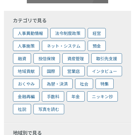
カテゴリで見る
人事異動情報
法令制度政策
経営
人事施策
ネット・システム
預金
融資
投信保険
資産管理
取引先支援
地域貢献
国際
営業店
インタビュー
おくやみ
為替・決済
社会
特集
金融再編
手数料
年金
ニッキン抄
社説
写真を読む
地域別で見る