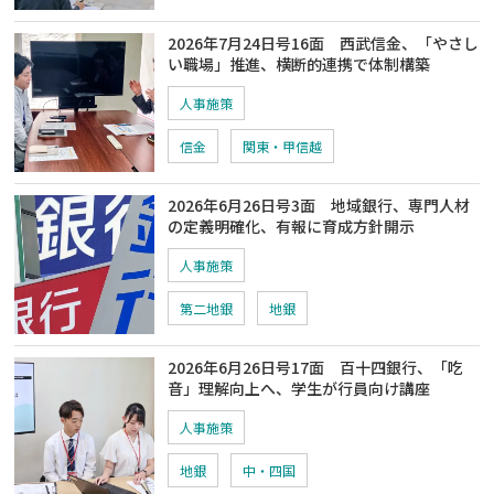
2026年7月24日号16面 西武信金、「やさし
い職場」推進、横断的連携で体制構築
人事施策
信金
関東・甲信越
2026年6月26日号3面 地域銀行、専門人材
の定義明確化、有報に育成方針開示
人事施策
第二地銀
地銀
2026年6月26日号17面 百十四銀行、「吃
音」理解向上へ、学生が行員向け講座
人事施策
地銀
中・四国