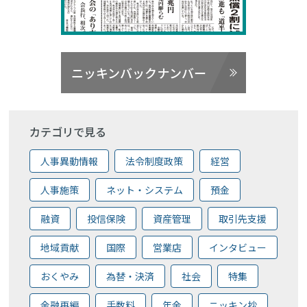
ニッキンバックナンバー
カテゴリで見る
人事異動情報
法令制度政策
経営
人事施策
ネット・システム
預金
融資
投信保険
資産管理
取引先支援
地域貢献
国際
営業店
インタビュー
おくやみ
為替・決済
社会
特集
金融再編
手数料
年金
ニッキン抄