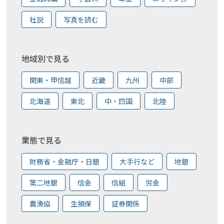
社説
写真を読む
地域別で見る
関東・甲信越
近畿
九州
中部
北海道
東北
中・四国
北陸
業態で見る
財務省・金融庁・日銀
大手行など
地銀
第二地銀
信金
信組
労金
農漁協
生損保
証券関係