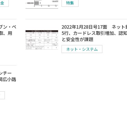
信金
特集
セブン・ペ
2022年1月28日号17面 ネッ
取、用
5行、カードレス取引増加、認
と安全性が課題
ネット・システム
ワンチー
岡広小路
陸