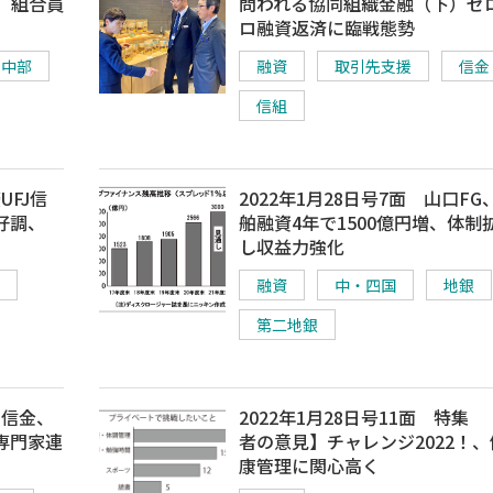
、組合員
問われる協同組織金融（下）ゼ
ロ融資返済に臨戦態勢
中部
融資
取引先支援
信金
信組
UFJ信
2022年1月28日号7面 山口FG
好調、
舶融資4年で1500億円増、体制
し収益力強化
融資
中・四国
地銀
第二地銀
州信金、
2022年1月28日号11面 特集
専門家連
者の意見】チャレンジ2022！、
康管理に関心高く