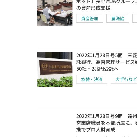
ポット】長野県JAグループ
の資産形成支援
資産管理
農漁協
2022年1月28日号5面 三菱
託銀行、為替管理サービス
50社・2兆円受託へ
為替・決済
大手行など
2022年1月28日号9面 遠
営業店職員を本部所属に、
携でプロ人財育成