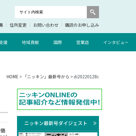
集
住所変更
お問い合わせ
購読のお申し込み
支援
地域貢献
国際
営業店
インタビュー
HOME
>
「ニッキン」最新号から
> di20220128c
ニッキン最新号ダイジェスト
真価