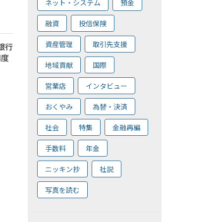
ネット・システム
預金
融資
投信保険
資産管理
取引先支援
ト銀行
知度
地域貢献
国際
営業店
インタビュー
おくやみ
為替・決済
社会
特集
金融再編
手数料
年金
ニッキン抄
社説
写真を読む