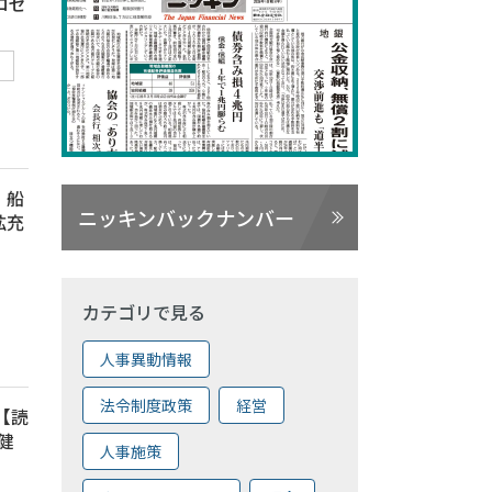
ロゼ
、船
ニッキンバックナンバー
拡充
カテゴリで見る
人事異動情報
法令制度政策
経営
 【読
健
人事施策