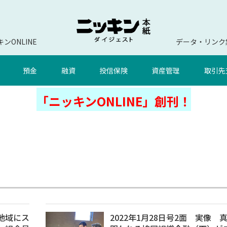
ンONLINE
データ・リンク
預金
融資
投信保険
資産管理
取引先
「ニッキンONLINE」創刊！
【地域にス
2022年1月28日号2面 実像 