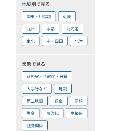
地域別で見る
関東・甲信越
近畿
九州
中部
北海道
東北
中・四国
北陸
業態で見る
財務省・金融庁・日銀
大手行など
地銀
第二地銀
信金
信組
労金
農漁協
生損保
証券関係