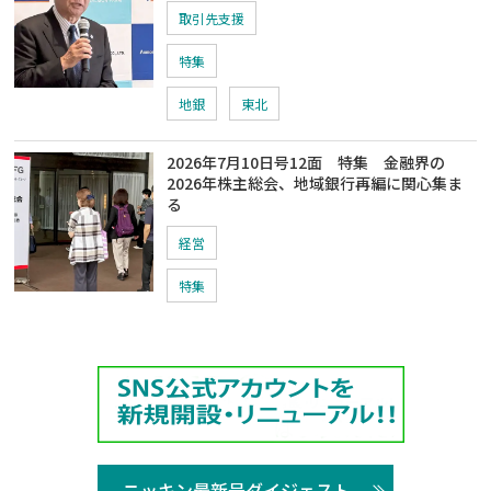
取引先支援
特集
地銀
東北
2026年7月10日号12面 特集 金融界の
2026年株主総会、地域銀行再編に関心集ま
る
経営
特集
ニッキン最新号ダイジェスト