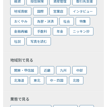
融資
投信保険
資産管理
取引先支援
地域貢献
国際
営業店
インタビュー
おくやみ
為替・決済
社会
特集
金融再編
手数料
年金
ニッキン抄
社説
写真を読む
地域別で見る
関東・甲信越
近畿
九州
中部
北海道
東北
中・四国
北陸
業態で見る