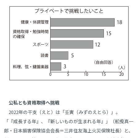
公私とも資格取得へ挑戦
2022年の干支（えと）は「壬寅（みずのえとら）」。
「『成長する年』、『新しいものが生まれる年』」（舩曵真一
郎・日本損害保険協会会長＝三井住友海上火災保険社長）と、