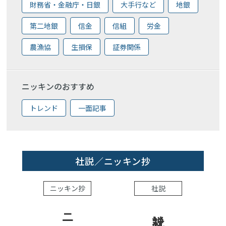
財務省・金融庁・日銀
大手行など
地銀
第二地銀
信金
信組
労金
農漁協
生損保
証券関係
ニッキンのおすすめ
トレンド
一面記事
社説／ニッキン抄
ニッキン抄
社説