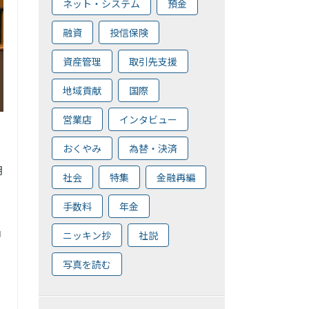
ネット・システム
預金
融資
投信保険
資産管理
取引先支援
地域貢献
国際
営業店
インタビュー
おくやみ
為替・決済
月
社会
特集
金融再編
手数料
年金
ョ
ニッキン抄
社説
写真を読む