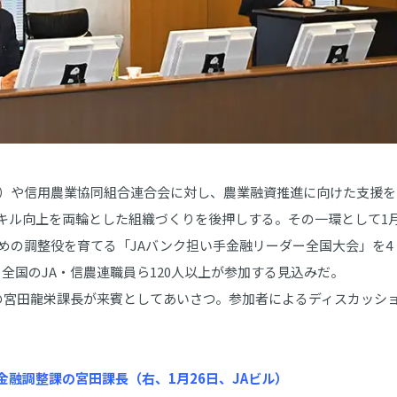
）や信用農業協同組合連合会に対し、農業融資推進に向けた支援を
キル向上を両輪とした組織づくりを後押しする。その一環として1
ための調整役を育てる「JAバンク担い手金融リーダー全国大会」を4
全国のJA・信農連職員ら120人以上が参加する見込みだ。
の宮田龍栄課長が来賓としてあいさつ。参加者によるディスカッシ
融調整課の宮田課長（右、1月26日、JAビル）