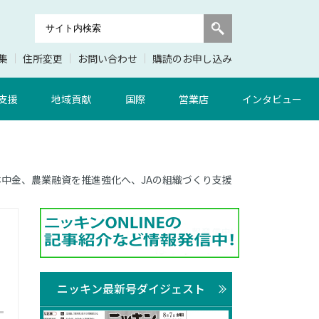
集
住所変更
お問い合わせ
購読のお申し込み
支援
地域貢献
国際
営業店
インタビュー
 農林中金、農業融資を推進強化へ、JAの組織づくり支援
ニッキン最新号ダイジェスト