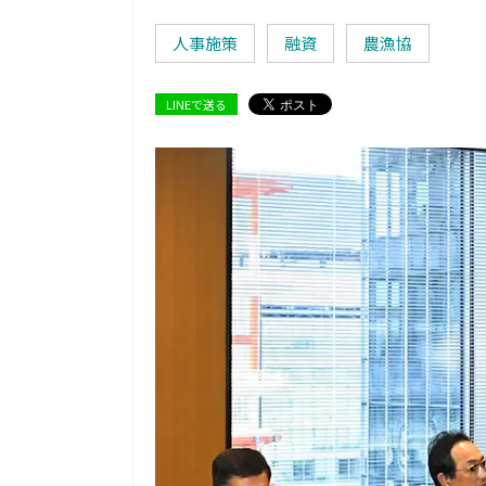
人事施策
融資
農漁協
LINEで送る