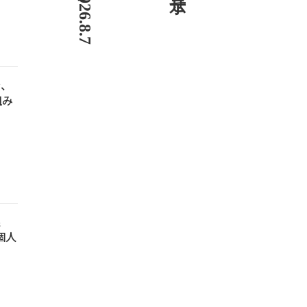
金、
組み
銀
個人