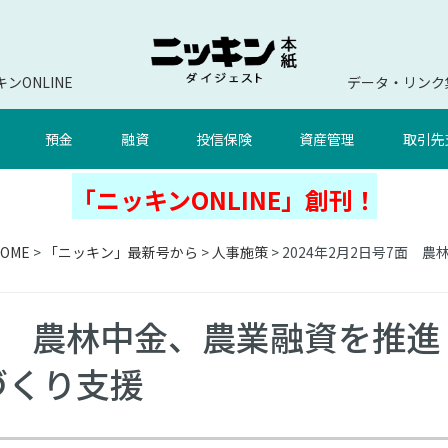
ンONLINE
データ・リンク
預金
融資
投信保険
資産管理
取引先
「ニッキンONLINE」創刊！
OME
>
「ニッキン」最新号から
>
人事施策
> 2024年2月2日号7面
7面 農林中金、農業融資を推進
づくり支援