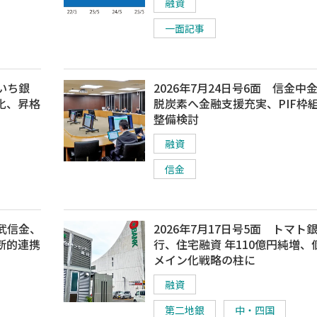
融資
一面記事
あいち銀
2026年7月24日号6面 信金中
化、昇格
脱炭素へ金融支援充実、PIF枠
整備検討
融資
信金
西武信金、
2026年7月17日号5面 トマト
断的連携
行、住宅融資 年110億円純増、
メイン化戦略の柱に
融資
第二地銀
中・四国