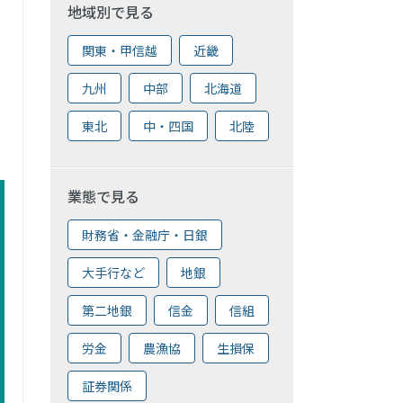
地域別で見る
関東・甲信越
近畿
九州
中部
北海道
東北
中・四国
北陸
業態で見る
財務省・金融庁・日銀
大手行など
地銀
第二地銀
信金
信組
労金
農漁協
生損保
証券関係