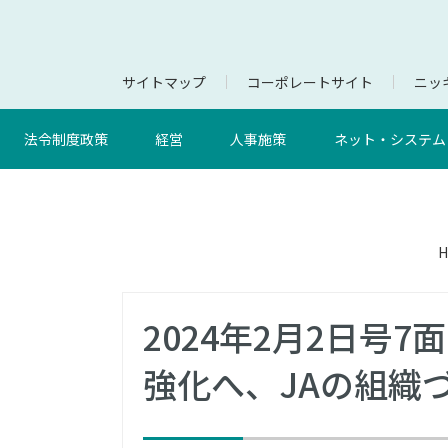
サイトマップ
コーポレートサイト
ニッキ
法令制度政策
経営
人事施策
ネット・システム
H
2024年2月2日号
強化へ、JAの組織