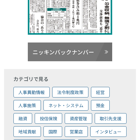
ニッキンバックナンバー
カテゴリで見る
人事異動情報
法令制度政策
経営
人事施策
ネット・システム
預金
融資
投信保険
資産管理
取引先支援
地域貢献
国際
営業店
インタビュー