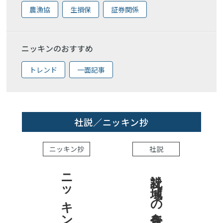
農漁協
生損保
証券関係
ニッキンのおすすめ
トレンド
一面記事
社説／ニッキン抄
ニッキン抄
社説
ニッキン抄 2026.8.7
社説 地域への責任を結果で示せ