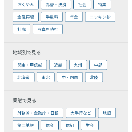
おくやみ
為替・決済
社会
特集
金融再編
手数料
年金
ニッキン抄
社説
写真を読む
地域別で見る
関東・甲信越
近畿
九州
中部
北海道
東北
中・四国
北陸
業態で見る
財務省・金融庁・日銀
大手行など
地銀
第二地銀
信金
信組
労金