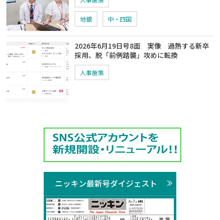
地銀
中・四国
2026年6月19日号8面 実像 過熱する新卒
採用、脱「前例踏襲」攻めに転換
人事施策
ニッキン最新号ダイジェスト