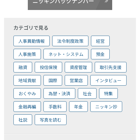
ニッキンバックナンバー
カテゴリで見る
人事異動情報
法令制度政策
経営
人事施策
ネット・システム
預金
融資
投信保険
資産管理
取引先支援
地域貢献
国際
営業店
インタビュー
おくやみ
為替・決済
社会
特集
金融再編
手数料
年金
ニッキン抄
社説
写真を読む