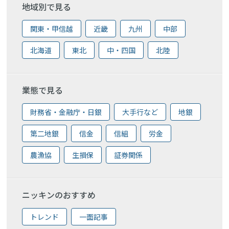
地域別で見る
関東・甲信越
近畿
九州
中部
北海道
東北
中・四国
北陸
業態で見る
財務省・金融庁・日銀
大手行など
地銀
第二地銀
信金
信組
労金
農漁協
生損保
証券関係
ニッキンのおすすめ
トレンド
一面記事