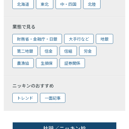
北海道
東北
中・四国
北陸
業態で見る
財務省・金融庁・日銀
大手行など
地銀
第二地銀
信金
信組
労金
農漁協
生損保
証券関係
ニッキンのおすすめ
トレンド
一面記事
社説／ニッキン抄