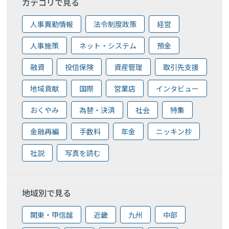
カテゴリで見る
人事異動情報
法令制度政策
経営
人事施策
ネット・システム
預金
融資
投信保険
資産管理
取引先支援
地域貢献
国際
営業店
インタビュー
おくやみ
為替・決済
社会
特集
金融再編
手数料
年金
ニッキン抄
社説
写真を読む
地域別で見る
関東・甲信越
近畿
九州
中部