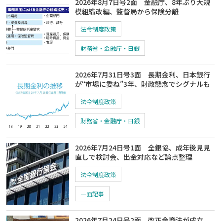
2026年8月7日号2面 金融庁、8年ぶり大規
模組織改編、監督局から保険分離
法令制度政策
財務省・金融庁・日銀
2026年7月31日号3面 長期金利、日本銀行
が“市場に委ね”3年、財政懸念でシグナルも
法令制度政策
財務省・金融庁・日銀
2026年7月24日号1面 全銀協、成年後見見
直しで検討会、出金対応など論点整理
法令制度政策
一面記事
2026年7月24日号2面 改正金商法が成立、