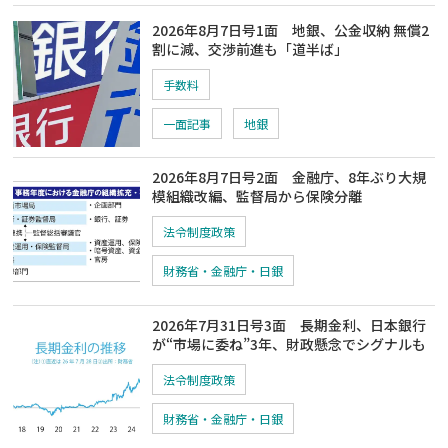
2026年8月7日号1面 地銀、公金収納 無償2
割に減、交渉前進も「道半ば」
手数料
一面記事
地銀
2026年8月7日号2面 金融庁、8年ぶり大規
模組織改編、監督局から保険分離
法令制度政策
財務省・金融庁・日銀
2026年7月31日号3面 長期金利、日本銀行
が“市場に委ね”3年、財政懸念でシグナルも
法令制度政策
財務省・金融庁・日銀