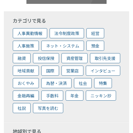
カテゴリで見る
人事異動情報
法令制度政策
経営
人事施策
ネット・システム
預金
融資
投信保険
資産管理
取引先支援
地域貢献
国際
営業店
インタビュー
おくやみ
為替・決済
社会
特集
金融再編
手数料
年金
ニッキン抄
社説
写真を読む
地域別で見る