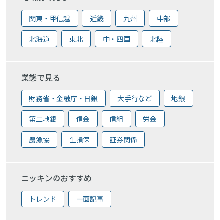
関東・甲信越
近畿
九州
中部
北海道
東北
中・四国
北陸
業態で見る
財務省・金融庁・日銀
大手行など
地銀
第二地銀
信金
信組
労金
農漁協
生損保
証券関係
ニッキンのおすすめ
トレンド
一面記事