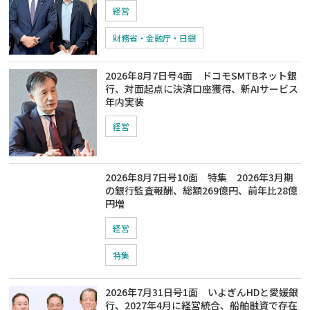
経営
財務省・金融庁・日銀
2026年8月7日号4面 ドコモSMTBネット銀
行、対面起点に決済口座獲得、新AIサービス
年内実装
経営
2026年8月7日号10面 特集 2026年3月期
の銀行監査報酬、総額269億円、前年比28億
円増
経営
特集
2026年7月31日号1面 いよぎんHDと愛媛銀
行、2027年4月に経営統合、船舶融資で存在