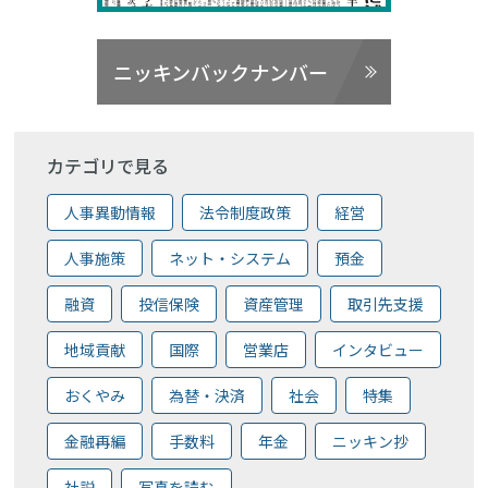
ニッキンバックナンバー
カテゴリで見る
人事異動情報
法令制度政策
経営
人事施策
ネット・システム
預金
融資
投信保険
資産管理
取引先支援
地域貢献
国際
営業店
インタビュー
おくやみ
為替・決済
社会
特集
金融再編
手数料
年金
ニッキン抄
社説
写真を読む