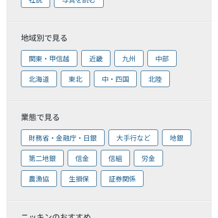
地域別で見る
関東・甲信越
近畿
九州
中部
北海道
東北
中・四国
北陸
業態で見る
財務省・金融庁・日銀
大手行など
地銀
第二地銀
信金
信組
労金
農漁協
生損保
証券関係
ニッキンのおすすめ