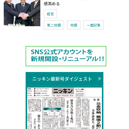
感高める
経営
第二地銀
地銀
一面記事
ニッキン最新号ダイジェスト