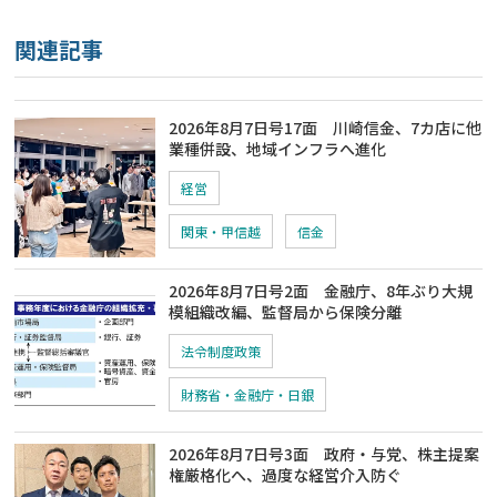
関連記事
2026年8月7日号17面 川崎信金、7カ店に他
業種併設、地域インフラへ進化
経営
関東・甲信越
信金
2026年8月7日号2面 金融庁、8年ぶり大規
模組織改編、監督局から保険分離
法令制度政策
財務省・金融庁・日銀
2026年8月7日号3面 政府・与党、株主提案
権厳格化へ、過度な経営介入防ぐ