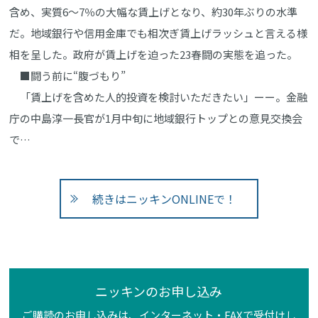
含め、実質6～7％の大幅な賃上げとなり、約30年ぶりの水準
だ。地域銀行や信用金庫でも相次ぎ賃上げラッシュと言える様
相を呈した。政府が賃上げを迫った23春闘の実態を追った。
■闘う前に“腹づもり”
「賃上げを含めた人的投資を検討いただきたい」ーー。金融
庁の中島淳一長官が1月中旬に地域銀行トップとの意見交換会
で…
続きはニッキンONLINEで！
ニッキンのお申し込み
ご購読のお申し込みは、インターネット・FAXで受付けし