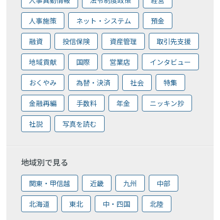
人事施策
ネット・システム
預金
融資
投信保険
資産管理
取引先支援
地域貢献
国際
営業店
インタビュー
おくやみ
為替・決済
社会
特集
金融再編
手数料
年金
ニッキン抄
社説
写真を読む
地域別で見る
関東・甲信越
近畿
九州
中部
北海道
東北
中・四国
北陸