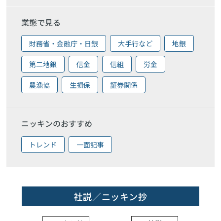
業態で見る
財務省・金融庁・日銀
大手行など
地銀
第二地銀
信金
信組
労金
農漁協
生損保
証券関係
ニッキンのおすすめ
トレンド
一面記事
社説／ニッキン抄