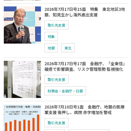
2026年7月17日号15面 特集 東北地区3地
銀、知見生かし海外進出支援
取引先支援
特集
地銀
東北
2026年7月17日号17面 金融庁、「全東信」
破産で影響調査、リスク管理態勢 監視強化
取引先支援
財務省・金融庁・日銀
2026年7月10日号1面 金融庁、地銀の医療
業支援 後押し、病院 赤字増加を警戒
取引先支援