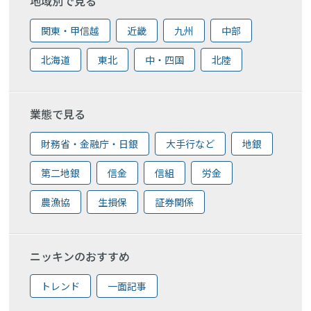
地域別で見る
関東・甲信越
近畿
九州
中部
北海道
東北
中・四国
北陸
業態で見る
財務省・金融庁・日銀
大手行など
地銀
第二地銀
信金
信組
労金
農漁協
生損保
証券関係
ニッキンのおすすめ
トレンド
一面記事