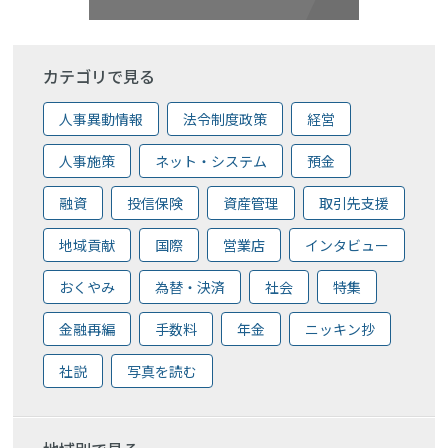
カテゴリで見る
人事異動情報
法令制度政策
経営
人事施策
ネット・システム
預金
融資
投信保険
資産管理
取引先支援
地域貢献
国際
営業店
インタビュー
おくやみ
為替・決済
社会
特集
金融再編
手数料
年金
ニッキン抄
社説
写真を読む