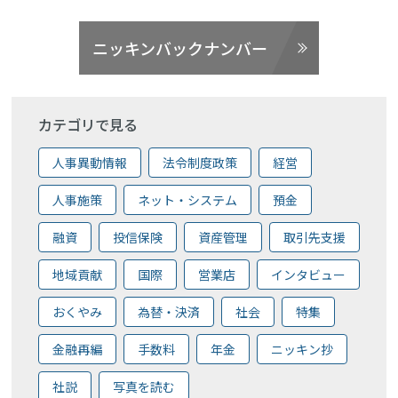
ニッキンバックナンバー
カテゴリで見る
人事異動情報
法令制度政策
経営
人事施策
ネット・システム
預金
融資
投信保険
資産管理
取引先支援
地域貢献
国際
営業店
インタビュー
おくやみ
為替・決済
社会
特集
金融再編
手数料
年金
ニッキン抄
社説
写真を読む