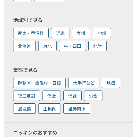
地域別で見る
関東・甲信越
近畿
九州
中部
北海道
東北
中・四国
北陸
業態で見る
財務省・金融庁・日銀
大手行など
地銀
第二地銀
信金
信組
労金
農漁協
生損保
証券関係
ニッキンのおすすめ