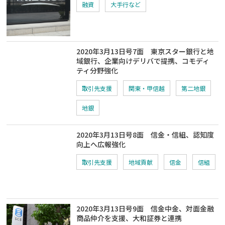
融資
大手行など
2020年3月13日号7面 東京スター銀行と地
域銀行、企業向けデリバで提携、コモディ
ティ分野強化
取引先支援
関東・甲信越
第二地銀
地銀
2020年3月13日号8面 信金・信組、認知度
向上へ広報強化
取引先支援
地域貢献
信金
信組
2020年3月13日号9面 信金中金、対面金融
商品仲介を支援、大和証券と連携