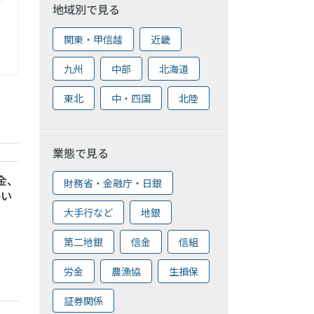
地域別で見る
関東・甲信越
近畿
九州
中部
北海道
東北
中・四国
北陸
業態で見る
信金、
財務省・金融庁・日銀
かい
大手行など
地銀
第二地銀
信金
信組
労金
農漁協
生損保
証券関係