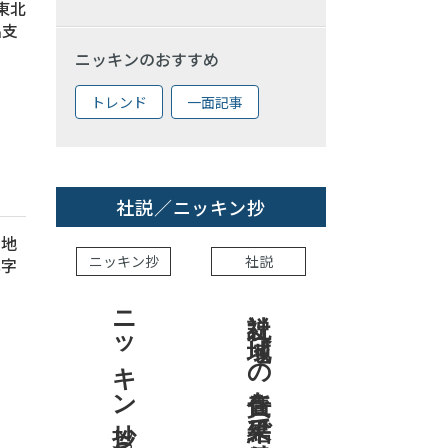
 東北
出支
ニッキンのおすすめ
トレンド
一面記事
社説／ニッキン抄
、地
ニッキン抄
社説
赤字
ニッキン抄 2026.8.7
社説 地域への責任を結果で示せ