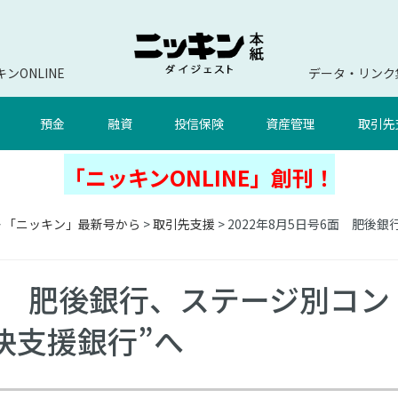
ンONLINE
データ・リンク
預金
融資
投信保険
資産管理
取引先
「ニッキンONLINE」創刊！
>
「ニッキン」最新号から
>
取引先支援
> 2022年8月5日号6面 肥
6面 肥後銀行、ステージ別コン
決支援銀行”へ