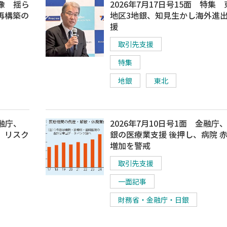
実像 揺ら
2026年7月17日号15面 特集
再構築の
地区3地銀、知見生かし海外進
援
取引先支援
特集
地銀
東北
金融庁、
2026年7月10日号1面 金融庁
、リスク
銀の医療業支援 後押し、病院 
増加を警戒
取引先支援
一面記事
財務省・金融庁・日銀