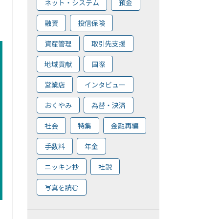
ネット・システム
預金
融資
投信保険
資産管理
取引先支援
地域貢献
国際
営業店
インタビュー
おくやみ
為替・決済
社会
特集
金融再編
手数料
年金
ニッキン抄
社説
写真を読む