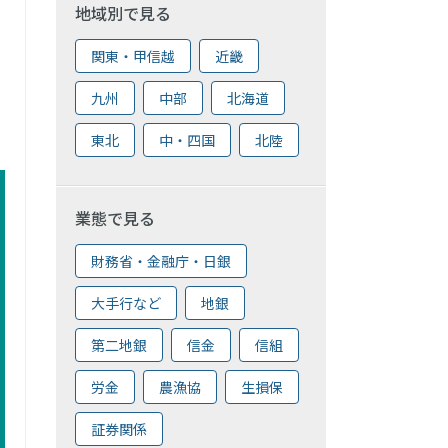
地域別で見る
関東・甲信越
近畿
九州
中部
北海道
東北
中・四国
北陸
業態で見る
財務省・金融庁・日銀
大手行など
地銀
第二地銀
信金
信組
労金
農漁協
生損保
証券関係