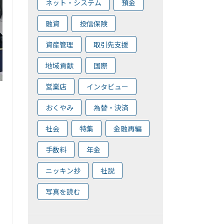
ネット・システム
預金
融資
投信保険
資産管理
取引先支援
地域貢献
国際
営業店
インタビュー
おくやみ
為替・決済
社会
特集
金融再編
手数料
年金
ニッキン抄
社説
写真を読む