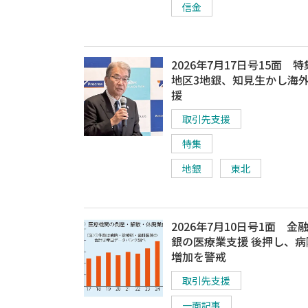
信金
2026年7月17日号15面 
地区3地銀、知見生かし海
援
取引先支援
特集
地銀
東北
2026年7月10日号1面 金
銀の医療業支援 後押し、病
増加を警戒
取引先支援
一面記事