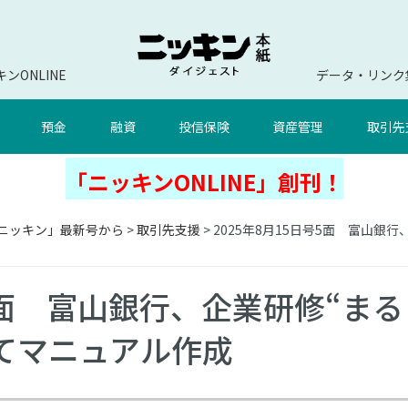
ンONLINE
データ・リンク
預金
融資
投信保険
資産管理
取引先
「ニッキンONLINE」創刊！
ニッキン」最新号から
>
取引先支援
> 2025年8月15日号5面 富山
号5面 富山銀行、企業研修“まる
てマニュアル作成