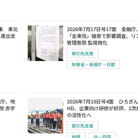
特集 東北
2026年7月17日号17面 金融庁
外進出支
「全東信」破産で影響調査、リ
管理態勢 監視強化
取引先支援
財務省・金融庁・日銀
融庁、地
2026年7月10日号4面 ひろぎ
院 赤字
HD、企業向け研修が好評、1次
の活性化へ
取引先支援
地銀
中・四国