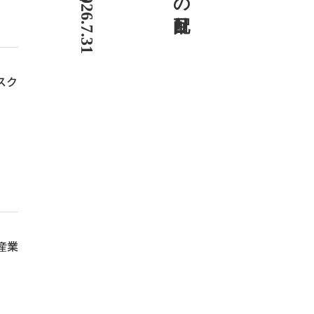
、
スク
ん
産業