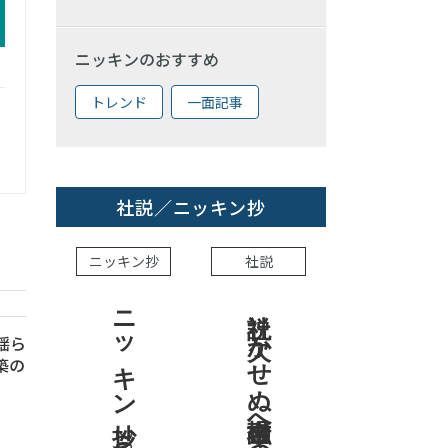
ニッキンのおすすめ
トレンド
一面記事
社説／ニッキン抄
ニッキン抄
社説
ニッキン抄 2026.7.31
社説 欠かせぬ金融市場への目配り
 揺ら
築の