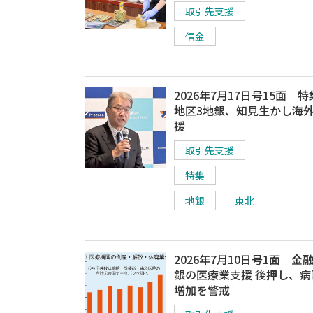
取引先支援
信金
2026年7月17日号15面 
地区3地銀、知見生かし海
援
取引先支援
特集
地銀
東北
2026年7月10日号1面 金
銀の医療業支援 後押し、病
増加を警戒