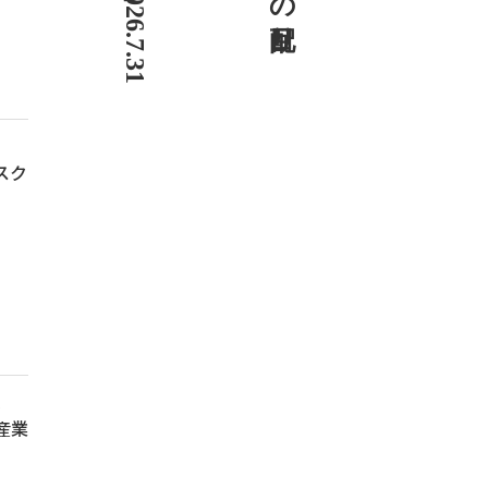
、
スク
ん
産業