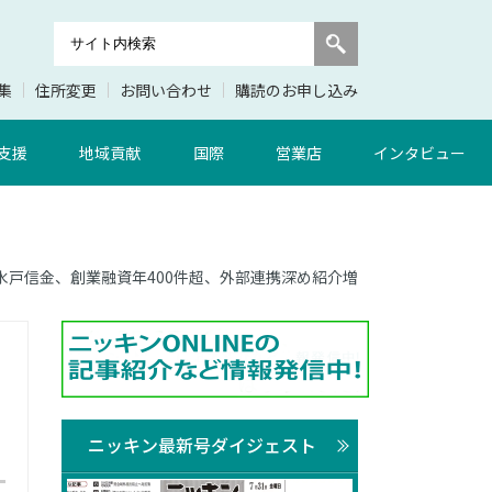
集
住所変更
お問い合わせ
購読のお申し込み
支援
地域貢献
国際
営業店
インタビュー
面 水戸信金、創業融資年400件超、外部連携深め紹介増
ニッキン最新号ダイジェスト