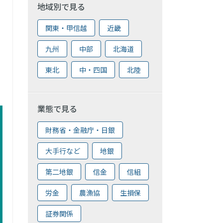
地域別で見る
関東・甲信越
近畿
九州
中部
北海道
東北
中・四国
北陸
業態で見る
財務省・金融庁・日銀
大手行など
地銀
第二地銀
信金
信組
労金
農漁協
生損保
証券関係