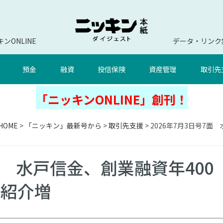
ンONLINE
データ・リンク
預金
融資
投信保険
資産管理
取引先
「ニッキンONLINE」創刊！
HOME
>
「ニッキン」最新号から
>
取引先支援
> 2026年7月3日号7
7面 水戸信金、創業融資年400
め紹介増