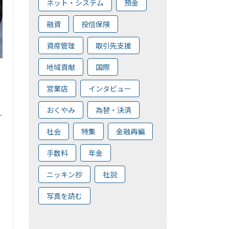
ネット・システム
預金
融資
投信保険
資産管理
取引先支援
地域貢献
国際
営業店
インタビュー
おくやみ
為替・決済
す
社会
特集
金融再編
手数料
年金
ニッキン抄
社説
写真を読む