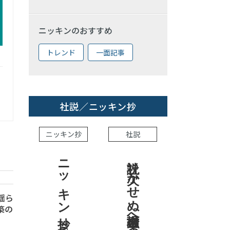
ニッキンのおすすめ
トレンド
一面記事
社説／ニッキン抄
ニッキン抄
社説
ニッキン抄 2026.7.31
社説 欠かせぬ金融市場への目配り
 揺ら
築の