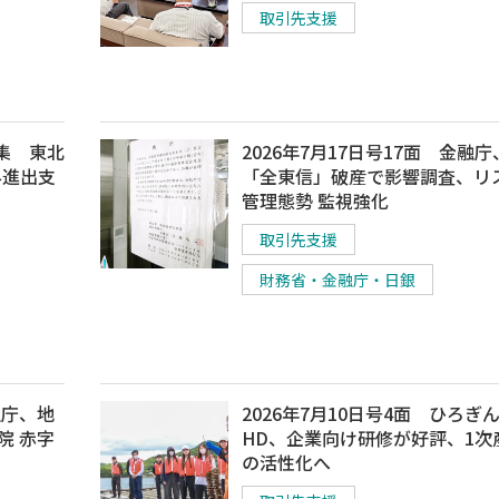
取引先支援
特集 東北
2026年7月17日号17面 金融庁
外進出支
「全東信」破産で影響調査、リ
管理態勢 監視強化
取引先支援
財務省・金融庁・日銀
融庁、地
2026年7月10日号4面 ひろぎ
院 赤字
HD、企業向け研修が好評、1次
の活性化へ