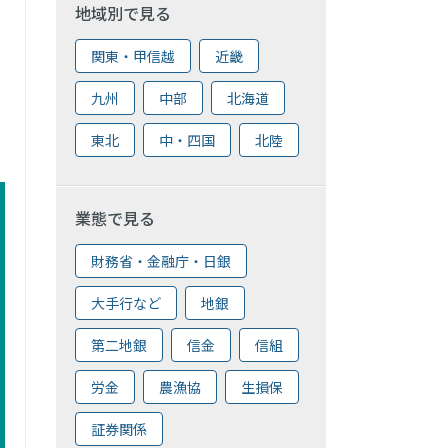
地域別で見る
関東・甲信越
近畿
九州
中部
北海道
東北
中・四国
北陸
業態で見る
財務省・金融庁・日銀
大手行など
地銀
第二地銀
信金
信組
労金
農漁協
生損保
証券関係