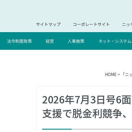
サイトマップ
コーポレートサイト
ニッキ
法令制度政策
経営
人事施策
ネット・システム
HOME
>
「ニ
2026年7月3日号
支援で脱金利競争