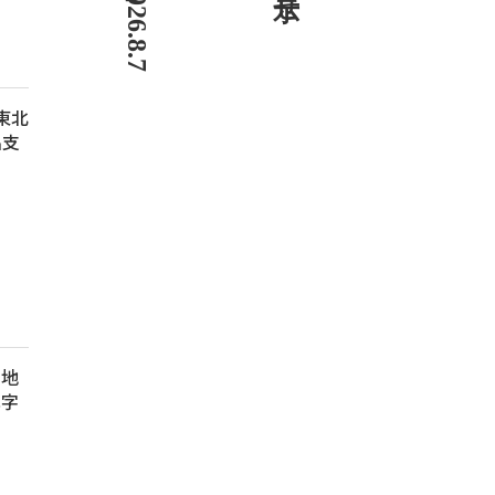
 東北
出支
、地
赤字