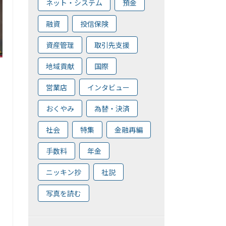
ネット・システム
預金
融資
投信保険
資産管理
取引先支援
地域貢献
国際
営業店
インタビュー
おくやみ
為替・決済
社会
特集
金融再編
手数料
年金
ニッキン抄
社説
写真を読む