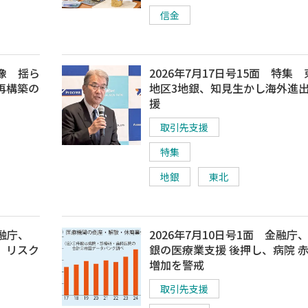
信金
実像 揺ら
2026年7月17日号15面 特集
再構築の
地区3地銀、知見生かし海外進
援
取引先支援
特集
地銀
東北
金融庁、
2026年7月10日号1面 金融庁
、リスク
銀の医療業支援 後押し、病院 
増加を警戒
取引先支援