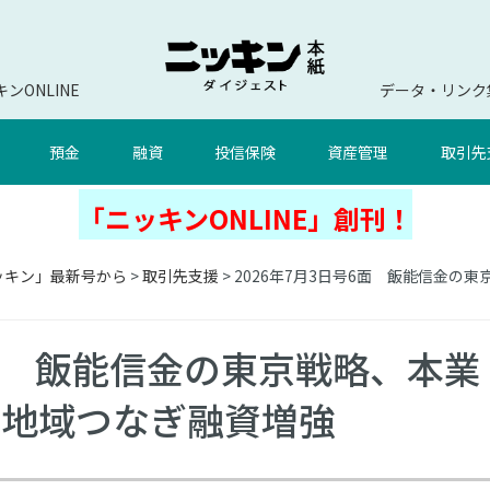
ンONLINE
データ・リンク
預金
融資
投信保険
資産管理
取引先
「ニッキンONLINE」創刊！
ッキン」最新号から
>
取引先支援
> 2026年7月3日号6面 飯能信金
6面 飯能信金の東京戦略、本業
、地域つなぎ融資増強