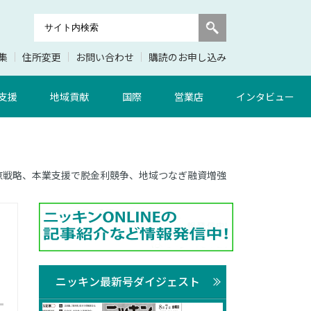
集
住所変更
お問い合わせ
購読のお申し込み
支援
地域貢献
国際
営業店
インタビュー
の東京戦略、本業支援で脱金利競争、地域つなぎ融資増強
ニッキン最新号ダイジェスト