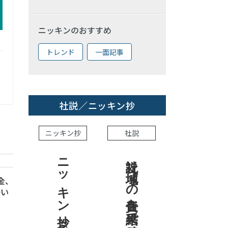
ニッキンのおすすめ
トレンド
一面記事
社説／ニッキン抄
ニッキン抄
社説
ニッキン抄 2026.8.7
社説 地域への責任を結果で示せ
信金、
かい