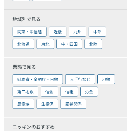
地域別で見る
関東・甲信越
近畿
九州
中部
北海道
東北
中・四国
北陸
業態で見る
財務省・金融庁・日銀
大手行など
地銀
第二地銀
信金
信組
労金
農漁協
生損保
証券関係
ニッキンのおすすめ