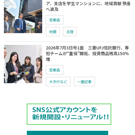
ア、支店を学生マンションに、地域貢献 預金
へ波及
営業店
地銀
北陸
2026年7月3日号1面 三菱UFJ信託銀行、専
担チームが“重役”開拓、投資商品残高150％
増
営業店
大手行など
一面記事