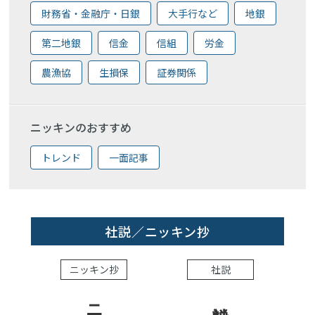
財務省・金融庁・日銀
大手行など
地銀
第二地銀
信金
信組
労金
農漁協
生損保
証券関係
ニッキンのおすすめ
トレンド
一面記事
社説／ニッキン抄
ニッキン抄
社説