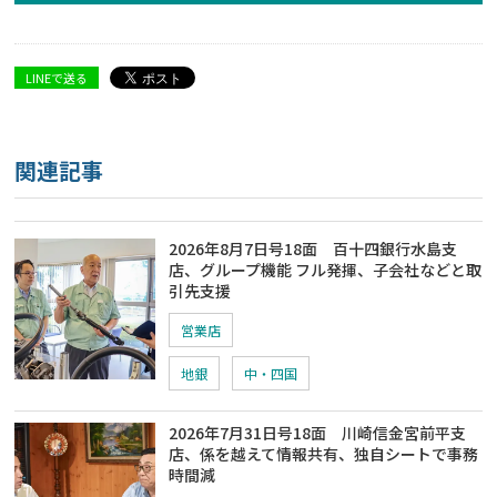
LINEで送る
関連記事
2026年8月7日号18面 百十四銀行水島支
店、グループ機能 フル発揮、子会社などと取
引先支援
営業店
地銀
中・四国
2026年7月31日号18面 川崎信金宮前平支
店、係を越えて情報共有、独自シートで事務
時間減