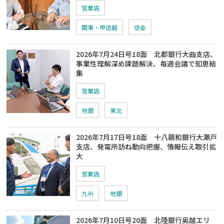
営業店
関東・甲信越
信金
2026年7月24日号18面 北都銀行大曲支店、
事業性理解深め課題解決、毎週会議で知恵結
集
営業店
地銀
東北
2026年7月17日号18面 十八親和銀行大瀬戸
支店、発電所訪ね動向把握、情報伝え取引拡
大
営業店
九州
地銀
2026年7月10日号20面 北陸銀行奥越エリ