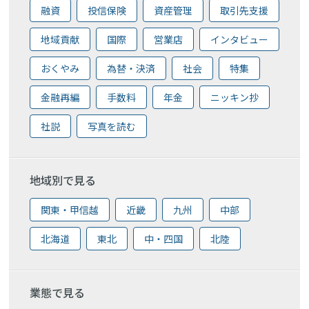
融資
投信保険
資産管理
取引先支援
地域貢献
国際
営業店
インタビュー
おくやみ
為替・決済
社会
特集
金融再編
手数料
年金
ニッキン抄
社説
写真を読む
地域別で見る
関東・甲信越
近畿
九州
中部
北海道
東北
中・四国
北陸
業態で見る