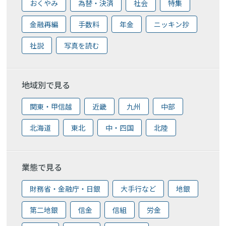
おくやみ
為替・決済
社会
特集
金融再編
手数料
年金
ニッキン抄
社説
写真を読む
地域別で見る
関東・甲信越
近畿
九州
中部
北海道
東北
中・四国
北陸
業態で見る
財務省・金融庁・日銀
大手行など
地銀
第二地銀
信金
信組
労金