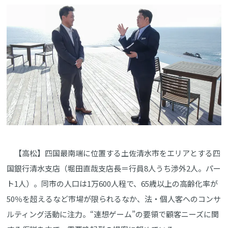
【高松】四国最南端に位置する土佐清水市をエリアとする四
国銀行清水支店（堀田直哉支店長＝行員8人うち渉外2人。パー
ト1人）。同市の人口は1万600人程で、65歳以上の高齢化率が
50％を超えるなど市場が限られるなか、法・個人客へのコンサ
ルティング活動に注力。“連想ゲーム”の要領で顧客ニーズに関