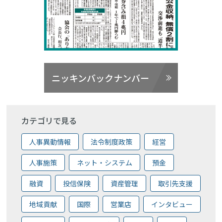
ニッキンバックナンバー
カテゴリで見る
人事異動情報
法令制度政策
経営
人事施策
ネット・システム
預金
融資
投信保険
資産管理
取引先支援
地域貢献
国際
営業店
インタビュー