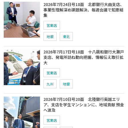
2026年7月24日号18面 北都銀行大曲支店、
事業性理解深め課題解決、毎週会議で知恵結
集
営業店
地銀
東北
2026年7月17日号18面 十八親和銀行大瀬戸
支店、発電所訪ね動向把握、情報伝え取引拡
大
営業店
九州
地銀
2026年7月10日号20面 北陸銀行奥越エリ
ア、支店を学生マンションに、地域貢献 預金
へ波及
営業店