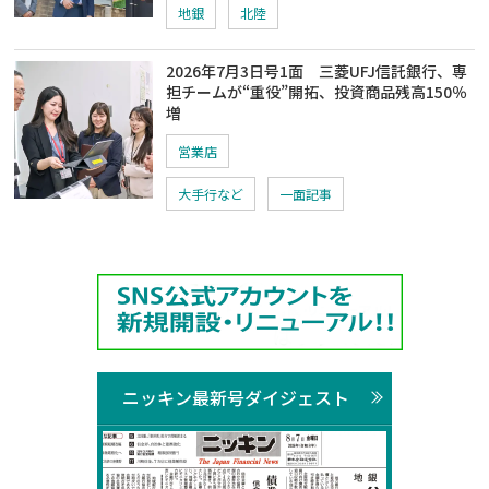
地銀
北陸
2026年7月3日号1面 三菱UFJ信託銀行、専
担チームが“重役”開拓、投資商品残高150％
増
営業店
大手行など
一面記事
ニッキン最新号ダイジェスト