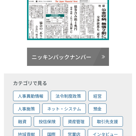
ニッキンバックナンバー
カテゴリで見る
人事異動情報
法令制度政策
経営
人事施策
ネット・システム
預金
融資
投信保険
資産管理
取引先支援
地域貢献
国際
営業店
インタビュー