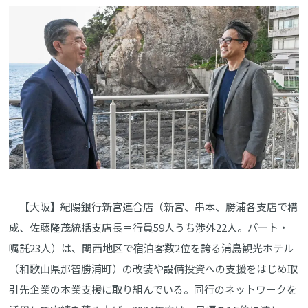
【大阪】紀陽銀行新宮連合店（新宮、串本、勝浦各支店で構
成、佐藤隆茂統括支店長＝行員59人うち渉外22人。パート・
嘱託23人）は、関西地区で宿泊客数2位を誇る浦島観光ホテル
（和歌山県那智勝浦町）の改装や設備投資への支援をはじめ取
引先企業の本業支援に取り組んでいる。同行のネットワークを