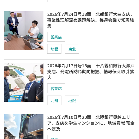
2026年7月24日号18面 北都銀行大曲支店、
事業性理解深め課題解決、毎週会議で知恵結
集
営業店
地銀
東北
2026年7月17日号18面 十八親和銀行大瀬戸
支店、発電所訪ね動向把握、情報伝え取引拡
大
営業店
九州
地銀
2026年7月10日号20面 北陸銀行奥越エリ
ア、支店を学生マンションに、地域貢献 預金
へ波及