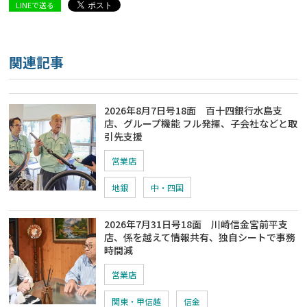
LINEで送る
関連記事
2026年8月7日号18面 百十四銀行水島支
店、グループ機能 フル発揮、子会社などと取
引先支援
営業店
地銀
中・四国
2026年7月31日号18面 川崎信金宮前平支
店、係を越えて情報共有、独自シートで事務
時間減
営業店
関東・甲信越
信金