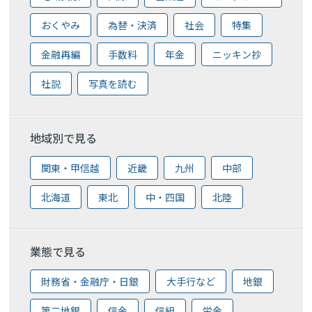
おくやみ
為替・決済
社会
特集
金融再編
手数料
年金
ニッキン抄
社説
写真を読む
地域別で見る
関東・甲信越
近畿
九州
中部
北海道
東北
中・四国
北陸
業態で見る
財務省・金融庁・日銀
大手行など
地銀
第二地銀
信金
信組
労金