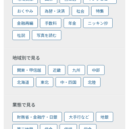
おくやみ
為替・決済
社会
特集
金融再編
手数料
年金
ニッキン抄
社説
写真を読む
地域別で見る
関東・甲信越
近畿
九州
中部
北海道
東北
中・四国
北陸
業態で見る
財務省・金融庁・日銀
大手行など
地銀
第二地銀
信金
信組
労金