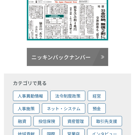
ニッキンバックナンバー
カテゴリで見る
人事異動情報
法令制度政策
経営
人事施策
ネット・システム
預金
融資
投信保険
資産管理
取引先支援
地域貢献
国際
営業店
インタビュー