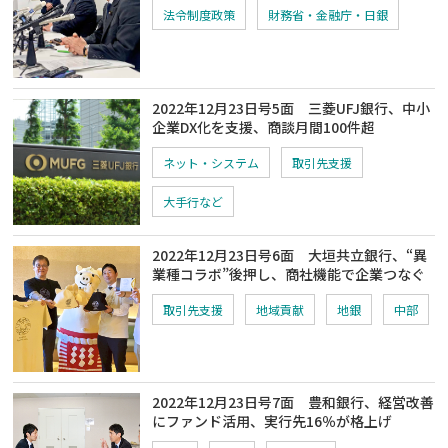
法令制度政策
財務省・金融庁・日銀
2022年12月23日号5面 三菱UFJ銀行、中小
企業DX化を支援、商談月間100件超
ネット・システム
取引先支援
大手行など
2022年12月23日号6面 大垣共立銀行、“異
業種コラボ”後押し、商社機能で企業つなぐ
取引先支援
地域貢献
地銀
中部
2022年12月23日号7面 豊和銀行、経営改善
にファンド活用、実行先16％が格上げ