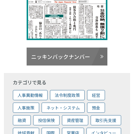
ニッキンバックナンバー
カテゴリで見る
人事異動情報
法令制度政策
経営
人事施策
ネット・システム
預金
融資
投信保険
資産管理
取引先支援
地域貢献
国際
営業店
インタビュー