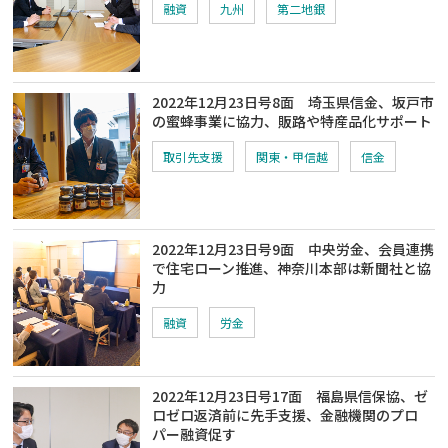
融資
九州
第二地銀
2022年12月23日号8面 埼玉県信金、坂戸市
の蜜蜂事業に協力、販路や特産品化サポート
取引先支援
関東・甲信越
信金
2022年12月23日号9面 中央労金、会員連携
で住宅ローン推進、神奈川本部は新聞社と協
力
融資
労金
2022年12月23日号17面 福島県信保協、ゼ
ロゼロ返済前に先手支援、金融機関のプロ
パー融資促す