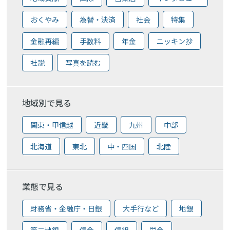
おくやみ
為替・決済
社会
特集
金融再編
手数料
年金
ニッキン抄
社説
写真を読む
地域別で見る
関東・甲信越
近畿
九州
中部
北海道
東北
中・四国
北陸
業態で見る
財務省・金融庁・日銀
大手行など
地銀
第二地銀
信金
信組
労金