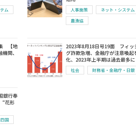
テム
人事施策
ネット・システム
農漁協
特集 【地
2023年8月18日号19面 フィ
融機関、
グ詐欺急増、金融庁が注意喚起
化、2023年上半期は過去最多に
社会
財務省・金融庁・日銀
中国銀行奉
、“花形
・四国