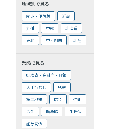
地域別で見る
関東・甲信越
近畿
九州
中部
北海道
東北
中・四国
北陸
業態で見る
財務省・金融庁・日銀
大手行など
地銀
第二地銀
信金
信組
労金
農漁協
生損保
証券関係