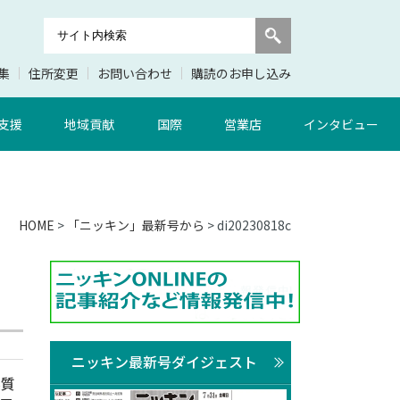
集
住所変更
お問い合わせ
購読のお申し込み
支援
地域貢献
国際
営業店
インタビュー
HOME
>
「ニッキン」最新号から
> di20230818c
ニッキン最新号ダイジェスト
実質