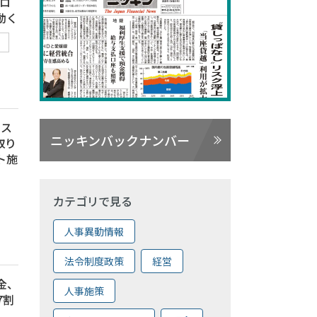
ゼロ
動く
サス
ニッキンバックナンバー
取り
ト施
カテゴリで見る
人事異動情報
法令制度政策
経営
中金、
人事施策
7割