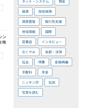
ネット・システム
預金
融資
投信保険
資産管理
取引先支援
地域貢献
国際
ッシン
を強
営業店
インタビュー
おくやみ
為替・決済
社会
特集
金融再編
手数料
年金
ニッキン抄
社説
写真を読む