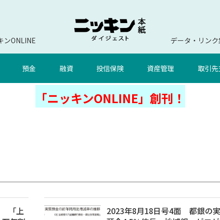
ンONLINE
データ・リンク
預金
融資
投信保険
資産管理
取引先
「ニッキンONLINE」創刊！
像 「上
2023年8月18日号4面 都銀の