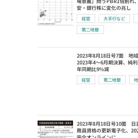
場意義」問うPBR1倍割れ
安・銀行株に変化の兆し
経営
大手行など
第二地銀
2023年8月18日号7面 地
2023年4～6月期決算、純
年同期比9％減
経営
第二地銀
2023年8月18日号10面 
務員資格の更新電子化、20
完全オンラインに