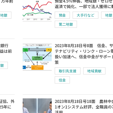
、万年割
預金4.5％伸長、地域銀・ゼロ
返済で鈍化、一部で法人獲得に
地銀
預金
大手行など
地銀
第二地銀
域銀行
2023年8月18日号8面 信金、
利益は前
テナビリティ・リンク・ローン
扱い加速へ、信金中金がサポー
策
地銀
取引先支援
地域貢献
信金
日証協、外
2023年8月18日号18面 農林
25年に
1オン1システム好評、全職員の
活用