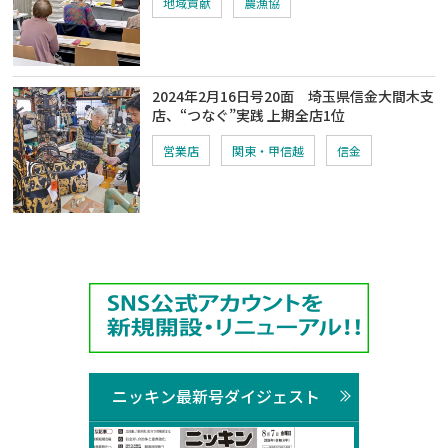
地域貢献
農漁協
2024年2月16日号20面 埼玉県信金大間木支
店、“つなぐ”実践 上期全店1位
営業店
関東・甲信越
信金
ニッキン最新号ダイジェスト