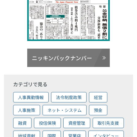
ニッキンバックナンバー
カテゴリで見る
人事異動情報
法令制度政策
経営
人事施策
ネット・システム
預金
融資
投信保険
資産管理
取引先支援
地域貢献
国際
営業店
インタビュー