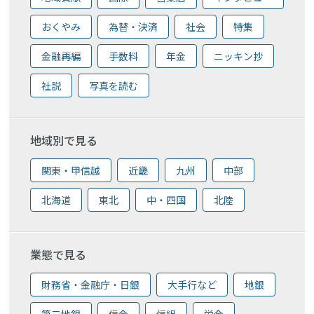
おくやみ
為替・決済
社会
特集
金融再編
手数料
年金
ニッキン抄
社説
写真を読む
地域別で見る
関東・甲信越
近畿
九州
中部
北海道
東北
中・四国
北陸
業態で見る
財務省・金融庁・日銀
大手行など
地銀
第二地銀
信金
信組
労金