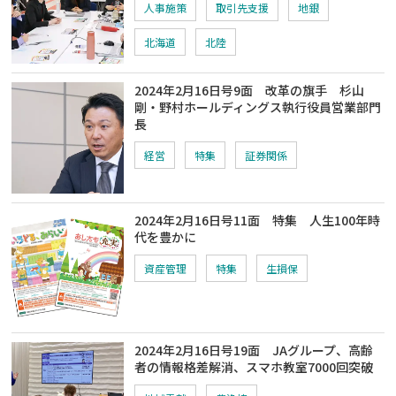
人事施策
取引先支援
地銀
北海道
北陸
2024年2月16日号9面 改革の旗手 杉山
剛・野村ホールディングス執行役員営業部門
長
経営
特集
証券関係
2024年2月16日号11面 特集 人生100年時
代を豊かに
資産管理
特集
生損保
2024年2月16日号19面 JAグループ、高齢
者の情報格差解消、スマホ教室7000回突破