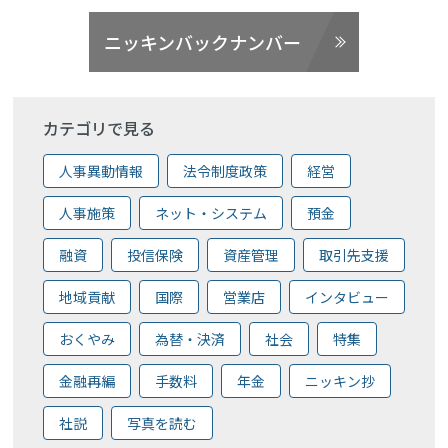
ニッキンバックナンバー
カテゴリで見る
人事異動情報
法令制度政策
経営
人事施策
ネット・システム
預金
融資
投信保険
資産管理
取引先支援
地域貢献
国際
営業店
インタビュー
おくやみ
為替・決済
社会
特集
金融再編
手数料
年金
ニッキン抄
社説
写真を読む