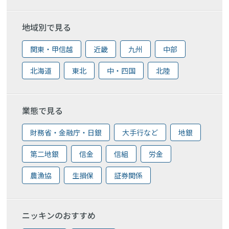
地域別で見る
関東・甲信越
近畿
九州
中部
北海道
東北
中・四国
北陸
業態で見る
財務省・金融庁・日銀
大手行など
地銀
第二地銀
信金
信組
労金
農漁協
生損保
証券関係
ニッキンのおすすめ