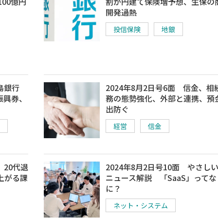
00億円
割が円建て保険増予想、生保の
開発過熱
投信保険
地銀
児島銀行
2024年8月2日号6面 信金、相
振興券、
務の態勢強化、外部と連携、預
出防ぐ
経営
信金
 20代退
2024年8月2日号10面 やさし
上がる課
ニュース解説 「SaaS」ってな
に？
ネット・システム