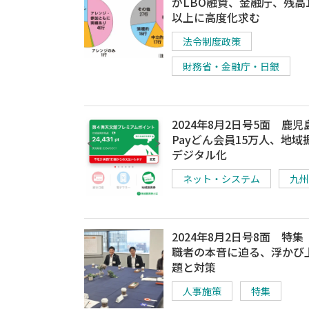
がLBO融資、金融庁、残高1
以上に高度化求む
法令制度政策
財務省・金融庁・日銀
2024年8月2日号5面 鹿
Payどん会員15万人、地域
デジタル化
ネット・システム
九州
2024年8月2日号8面 特集
職者の本音に迫る、浮かび
題と対策
人事施策
特集