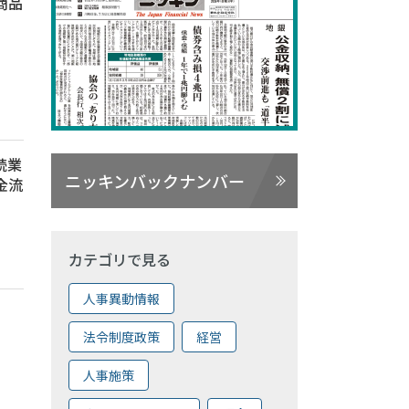
商品
続業
ニッキンバックナンバー
金流
カテゴリで見る
人事異動情報
い
法令制度政策
経営
人事施策