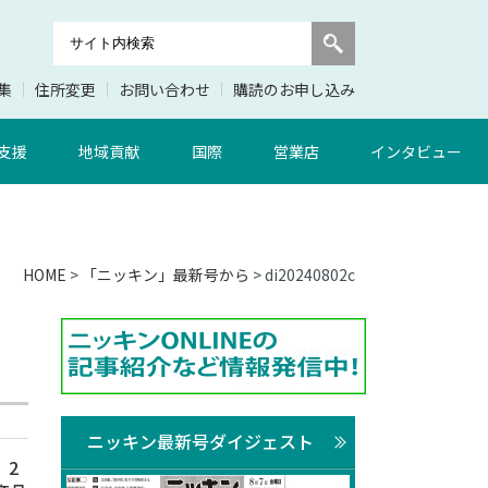
集
住所変更
お問い合わせ
購読のお申し込み
支援
地域貢献
国際
営業店
インタビュー
HOME
>
「ニッキン」最新号から
> di20240802c
ニッキン最新号ダイジェスト
、2