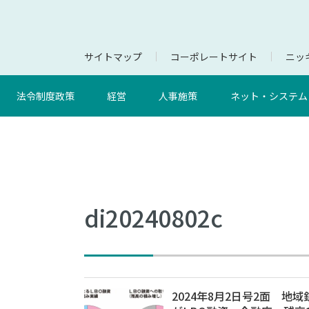
サイトマップ
コーポレートサイト
ニッキ
法令制度政策
経営
人事施策
ネット・システム
di20240802c
2024年8月2日号2面 地域