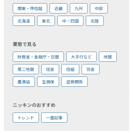
関東・甲信越
近畿
九州
中部
北海道
東北
中・四国
北陸
業態で見る
財務省・金融庁・日銀
大手行など
地銀
第二地銀
信金
信組
労金
農漁協
生損保
証券関係
ニッキンのおすすめ
トレンド
一面記事