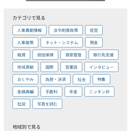
カテゴリで見る
人事異動情報
法令制度政策
経営
人事施策
ネット・システム
預金
融資
投信保険
資産管理
取引先支援
地域貢献
国際
営業店
インタビュー
おくやみ
為替・決済
社会
特集
金融再編
手数料
年金
ニッキン抄
社説
写真を読む
地域別で見る