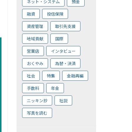
ネット・システム
預金
融資
投信保険
資産管理
取引先支援
地域貢献
国際
営業店
インタビュー
おくやみ
為替・決済
社会
特集
金融再編
手数料
年金
ニッキン抄
社説
写真を読む