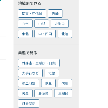
地域別で見る
関東・甲信越
近畿
九州
中部
北海道
東北
中・四国
北陸
業態で見る
財務省・金融庁・日銀
大手行など
地銀
第二地銀
信金
信組
労金
農漁協
生損保
証券関係