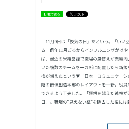
LINEで送る
11月9日は「換気の日」だという。「いい
る。例年11月ごろからインフルエンザがは
ば、最近の米経営誌で職場の席替えが業績向
いた複数のチームを一カ所に配置したら新規
換が増えたという▼「日本一コミュニケーショ
階の価値創造本部のレイアウトを一新。役員
できるよう工夫した。「垣根を越えた連携が活
日」。職場の“見えない壁”を除去した後には新た