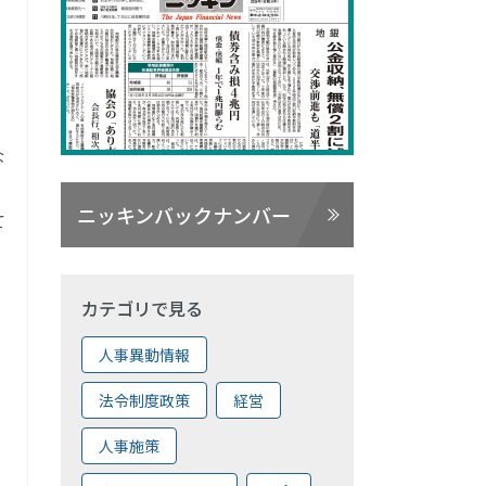
な
ニッキンバックナンバー
て
カテゴリで見る
人事異動情報
法令制度政策
経営
人事施策