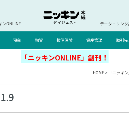
ンONLINE
データ・リンク
預金
融資
投信保険
資産管理
取引先
「ニッキンONLINE」創刊！
HOME
>
「ニッキン
1.9