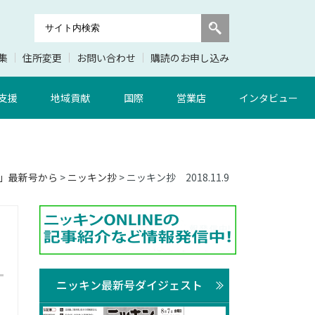
集
住所変更
お問い合わせ
購読のお申し込み
支援
地域貢献
国際
営業店
インタビュー
」最新号から
>
ニッキン抄
> ニッキン抄 2018.11.9
ニッキン最新号ダイジェスト