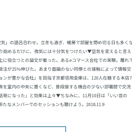
空気」の語呂合わせ。立冬も過ぎ、暖房で部屋を閉め切る日も多く
やり始めるだけに、換気には十分気をつけたい▼空気を変えると言え
上に役立つとの論文が載った。あるeコマース会社での実験。離れ
受注が25％伸びた。あまり面識のない同僚との接触によって情報交
ンが豊かな会社」を目指す京都信用金庫は、120人在籍する本店7
席を室内の中央に置くなど、普段接する機会の少ない部署間で交流
発になった」と効果は上々▼ちなみに、11月10日は「いい音の
なメンバーでのセッションも聴けよう。2018.11.9