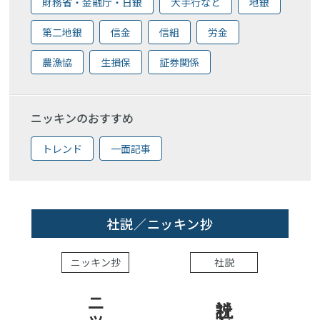
財務省・金融庁・日銀
大手行など
地銀
第二地銀
信金
信組
労金
農漁協
生損保
証券関係
ニッキンのおすすめ
トレンド
一面記事
社説／ニッキン抄
ニッキン抄
社説