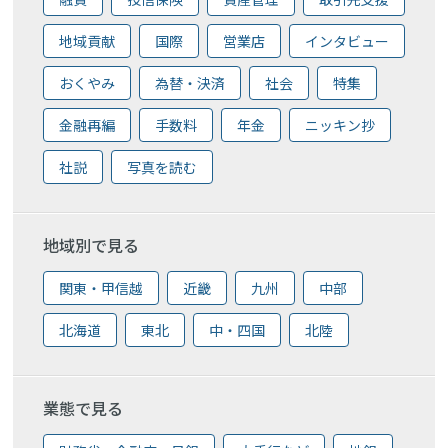
地域貢献
国際
営業店
インタビュー
おくやみ
為替・決済
社会
特集
金融再編
手数料
年金
ニッキン抄
社説
写真を読む
地域別で見る
関東・甲信越
近畿
九州
中部
北海道
東北
中・四国
北陸
業態で見る