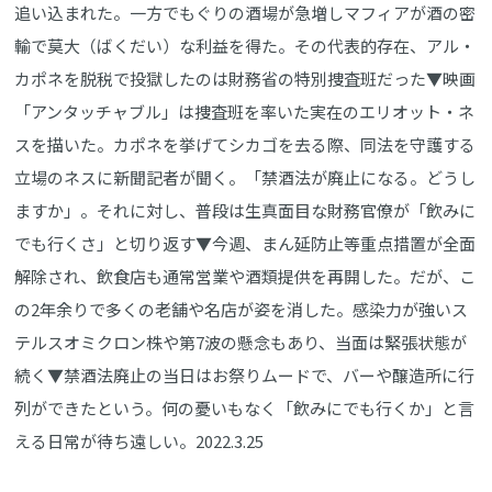
追い込まれた。一方でもぐりの酒場が急増しマフィアが酒の密
輸で莫大（ばくだい）な利益を得た。その代表的存在、アル・
カポネを脱税で投獄したのは財務省の特別捜査班だった▼映画
「アンタッチャブル」は捜査班を率いた実在のエリオット・ネ
スを描いた。カポネを挙げてシカゴを去る際、同法を守護する
立場のネスに新聞記者が聞く。「禁酒法が廃止になる。どうし
ますか」。それに対し、普段は生真面目な財務官僚が「飲みに
でも行くさ」と切り返す▼今週、まん延防止等重点措置が全面
解除され、飲食店も通常営業や酒類提供を再開した。だが、こ
の2年余りで多くの老舗や名店が姿を消した。感染力が強いス
テルスオミクロン株や第7波の懸念もあり、当面は緊張状態が
続く▼禁酒法廃止の当日はお祭りムードで、バーや醸造所に行
列ができたという。何の憂いもなく「飲みにでも行くか」と言
える日常が待ち遠しい。2022.3.25