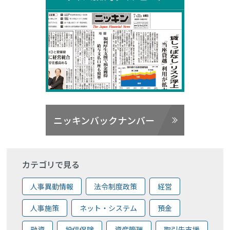
ニッキンバックナンバー
カテゴリで見る
人事異動情報
法令制度政策
経営
人事施策
ネット・システム
預金
融資
投信保険
資産管理
取引先支援