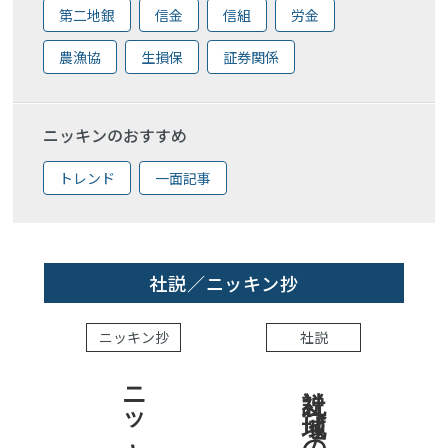
第二地銀
信金
信組
労金
農漁協
生損保
証券関係
ニッキンのおすすめ
トレンド
一面記事
社説／ニッキン抄
ニッキン抄
社説