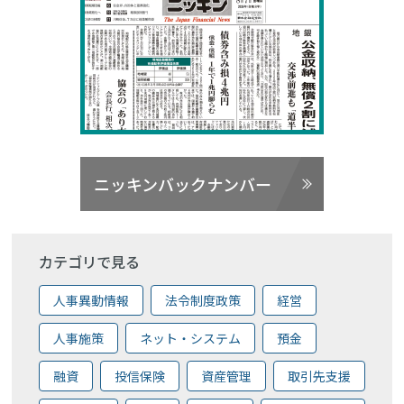
ニッキンバックナンバー
カテゴリで見る
人事異動情報
法令制度政策
経営
人事施策
ネット・システム
預金
融資
投信保険
資産管理
取引先支援