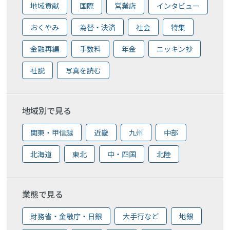
地域貢献
国際
営業店
インタビュー
おくやみ
為替・決済
社会
特集
金融再編
手数料
年金
ニッキン抄
社説
写真を読む
地域別で見る
関東・甲信越
近畿
九州
中部
北海道
東北
中・四国
北陸
業態で見る
財務省・金融庁・日銀
大手行など
地銀