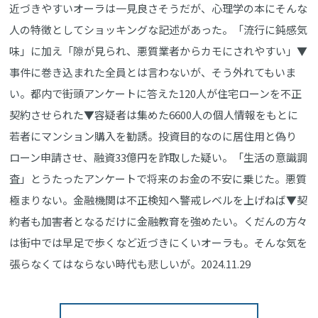
近づきやすいオーラは一見良さそうだが、心理学の本にそんな
人の特徴としてショッキングな記述があった。「流行に鈍感気
味」に加え「隙が見られ、悪質業者からカモにされやすい」▼
事件に巻き込まれた全員とは言わないが、そう外れてもいま
い。都内で街頭アンケートに答えた120人が住宅ローンを不正
契約させられた▼容疑者は集めた6600人の個人情報をもとに
若者にマンション購入を勧誘。投資目的なのに居住用と偽り
ローン申請させ、融資33億円を詐取した疑い。「生活の意識調
査」とうたったアンケートで将来のお金の不安に乗じた。悪質
極まりない。金融機関は不正検知へ警戒レベルを上げねば▼契
約者も加害者となるだけに金融教育を強めたい。くだんの方々
は街中では早足で歩くなど近づきにくいオーラも。そんな気を
張らなくてはならない時代も悲しいが。2024.11.29