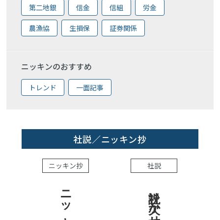
第二地銀
信金
信組
労金
農漁協
生損保
証券関係
ニッキンのおすすめ
トレンド
一面記事
社説／ニッキン抄
ニッキン抄
社説