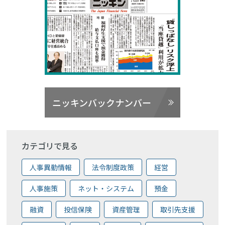
ニッキンバックナンバー
カテゴリで見る
人事異動情報
法令制度政策
経営
人事施策
ネット・システム
預金
融資
投信保険
資産管理
取引先支援