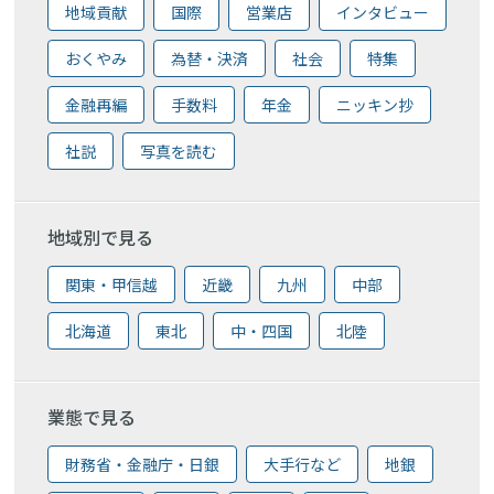
地域貢献
国際
営業店
インタビュー
おくやみ
為替・決済
社会
特集
金融再編
手数料
年金
ニッキン抄
社説
写真を読む
地域別で見る
関東・甲信越
近畿
九州
中部
北海道
東北
中・四国
北陸
業態で見る
財務省・金融庁・日銀
大手行など
地銀