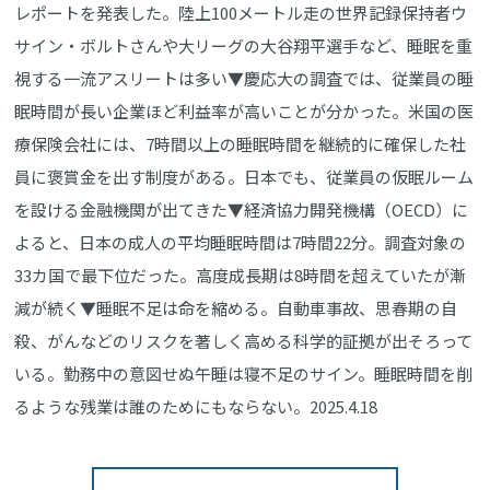
レポートを発表した。陸上100メートル走の世界記録保持者ウ
サイン・ボルトさんや大リーグの大谷翔平選手など、睡眠を重
視する一流アスリートは多い▼慶応大の調査では、従業員の睡
眠時間が長い企業ほど利益率が高いことが分かった。米国の医
療保険会社には、7時間以上の睡眠時間を継続的に確保した社
員に褒賞金を出す制度がある。日本でも、従業員の仮眠ルーム
を設ける金融機関が出てきた▼経済協力開発機構（OECD）に
よると、日本の成人の平均睡眠時間は7時間22分。調査対象の
33カ国で最下位だった。高度成長期は8時間を超えていたが漸
減が続く▼睡眠不足は命を縮める。自動車事故、思春期の自
殺、がんなどのリスクを著しく高める科学的証拠が出そろって
いる。勤務中の意図せぬ午睡は寝不足のサイン。睡眠時間を削
るような残業は誰のためにもならない。2025.4.18