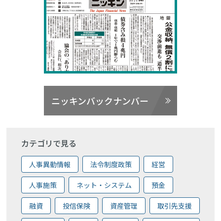
ニッキンバックナンバー
カテゴリで見る
人事異動情報
法令制度政策
経営
人事施策
ネット・システム
預金
融資
投信保険
資産管理
取引先支援