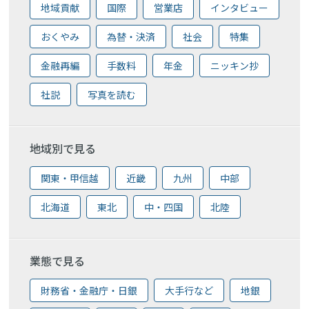
地域貢献
国際
営業店
インタビュー
おくやみ
為替・決済
社会
特集
金融再編
手数料
年金
ニッキン抄
社説
写真を読む
地域別で見る
関東・甲信越
近畿
九州
中部
北海道
東北
中・四国
北陸
業態で見る
財務省・金融庁・日銀
大手行など
地銀