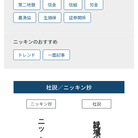
第二地銀
信金
信組
労金
農漁協
生損保
証券関係
ニッキンのおすすめ
トレンド
一面記事
社説／ニッキン抄
ニッキン抄
社説