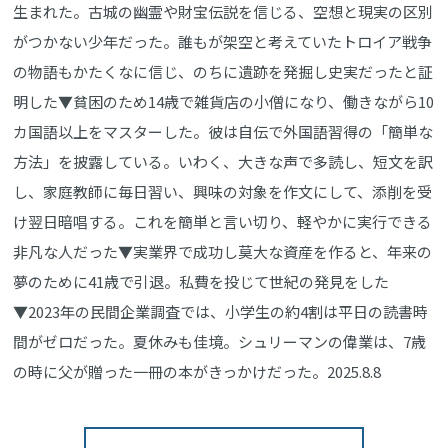
生まれた。古城の幽霊や財宝伝説を信じる、空想と現実の区別
がつかない少年だった。誰もが架空と考えていたトロイア戦争
の物語もかたくなに信じ、のちに遺跡を発掘し史実だったと証
明した▼貧困のため14歳で雑貨店の小僧になり、働きながら10
カ国語以上をマスターした。彼は自伝で外国語習得の「簡単な
方法」を披露している。いわく、大きな声で多読し、短文を訳
し、家庭教師に毎日習い、興味の対象を作文にして、添削を受
け翌日暗唱する。これを簡単と言い切り、軽やかに実行できる
非凡な人だった▼実業界で成功し莫大な資産を作ると、年来の
夢のために41歳で引退。私費を投じて世紀の発見をした
▼2023年の民間企業調査では、小学生の約4割は平日の読書時
間がゼロだった。夏休みも佳境。シュリーマンの偉業は、7歳
の時に父が贈った一冊の本がきっかけだった。2025.8.8