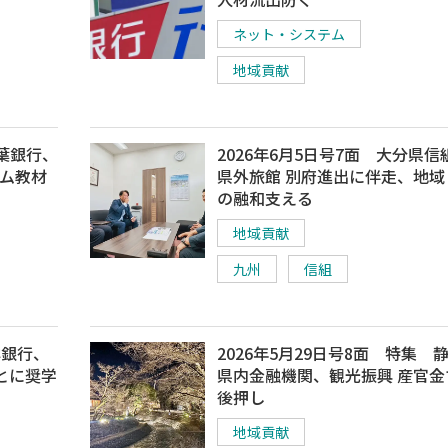
ネット・システム
地域貢献
千葉銀行、
2026年6月5日号7面 大分県信
ーム教材
県外旅館 別府進出に伴走、地域
の融和支える
地域貢献
九州
信組
洋銀行、
2026年5月29日号8面 特集 
とに奨学
県内金融機関、観光振興 産官金
後押し
地域貢献