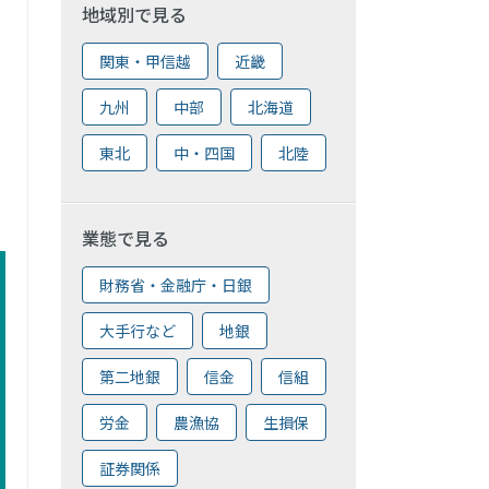
地域別で見る
関東・甲信越
近畿
九州
中部
北海道
東北
中・四国
北陸
業態で見る
財務省・金融庁・日銀
大手行など
地銀
第二地銀
信金
信組
労金
農漁協
生損保
証券関係