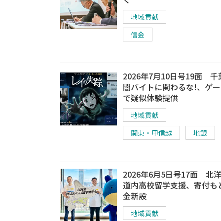
地域貢献
信金
2026年7月10日号19面 
闇バイトに関わるな!、ゲ
で疑似体験提供
地域貢献
関東・甲信越
地銀
2026年6月5日号17面 北
道内高校留学支援、寄付も
金新設
地域貢献