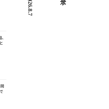
組、
と
静岡
で