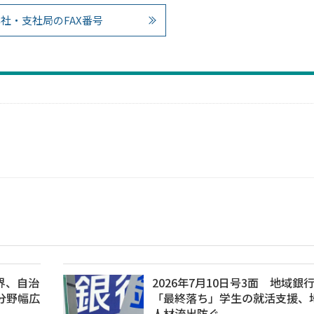
社・支社局のFAX番号
金界、自治
2026年7月10日号3面 地域銀
分野幅広
「最終落ち」学生の就活支援、
人材流出防ぐ