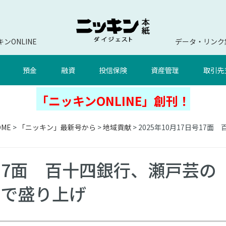
ンONLINE
データ・リンク
預金
融資
投信保険
資産管理
取引先
「ニッキンONLINE」創刊！
OME
>
「ニッキン」最新号から
>
地域貢献
> 2025年10月17日号1
日号17面 百十四銀行、瀬戸芸の
画で盛り上げ