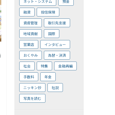
ネット・システム
預金
融資
投信保険
資産管理
取引先支援
地域貢献
国際
営業店
インタビュー
おくやみ
為替・決済
術
社会
特集
金融再編
手数料
年金
ニッキン抄
社説
写真を読む