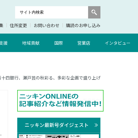
集
住所変更
お問い合わせ
購読のお申し込み
支援
地域貢献
国際
営業店
インタビュー
7面 百十四銀行、瀬戸芸の秋彩る、多彩な企画で盛り上げ
ニッキン最新号ダイジェスト