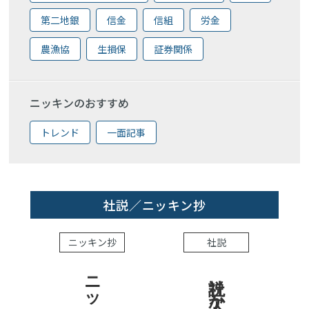
第二地銀
信金
信組
労金
農漁協
生損保
証券関係
ニッキンのおすすめ
トレンド
一面記事
社説／ニッキン抄
ニッキン抄
社説