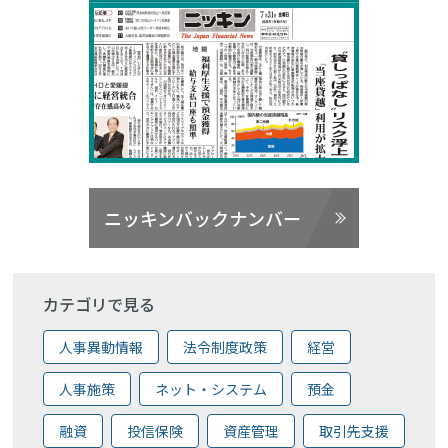
ニッキンバックナンバー
カテゴリで見る
人事異動情報
法令制度政策
経営
人事施策
ネット・システム
預金
融資
投信保険
資産管理
取引先支援