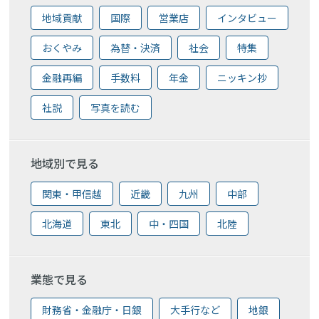
地域貢献
国際
営業店
インタビュー
おくやみ
為替・決済
社会
特集
金融再編
手数料
年金
ニッキン抄
社説
写真を読む
地域別で見る
関東・甲信越
近畿
九州
中部
北海道
東北
中・四国
北陸
業態で見る
財務省・金融庁・日銀
大手行など
地銀