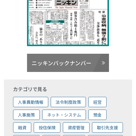
ニッキンバックナンバー
カテゴリで見る
人事異動情報
法令制度政策
経営
人事施策
ネット・システム
預金
融資
投信保険
資産管理
取引先支援