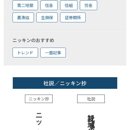
第二地銀
信金
信組
労金
農漁協
生損保
証券関係
ニッキンのおすすめ
トレンド
一面記事
社説／ニッキン抄
ニッキン抄
社説