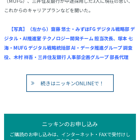
（MUFG）、三井住友銀行が中途採用した3人に現在の思い、
これからのキャリアプランなどを聞いた。
【写真】（左から）齋藤 悠士・みずほFG デジタル戦略部 デ
ジタル・AI推進室 テクノロジー開発チーム 担当次長、塚本 七
海・MUFG デジタル戦略統括部 AI・データ推進グループ 調査
役、木村 祥吾・三井住友銀行 人事部企画グループ 部長代理
続きはニッキンONLINEで！
ニッキンのお申し込み
ご購読のお申し込みは、インターネット・FAXで受付けし