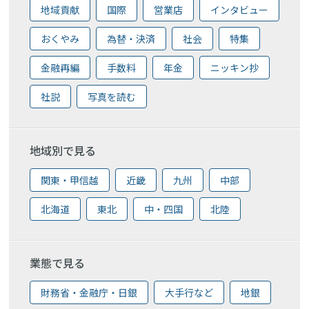
地域貢献
国際
営業店
インタビュー
おくやみ
為替・決済
社会
特集
金融再編
手数料
年金
ニッキン抄
社説
写真を読む
地域別で見る
関東・甲信越
近畿
九州
中部
北海道
東北
中・四国
北陸
業態で見る
財務省・金融庁・日銀
大手行など
地銀