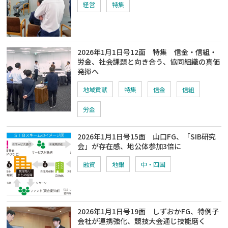
経営
特集
2026年1月1日号12面 特集 信金・信組・
労金、社会課題と向き合う、協同組織の真価
発揮へ
地域貢献
特集
信金
信組
労金
2026年1月1日号15面 山口FG、「SIB研究
会」が存在感、地公体参加3倍に
融資
地銀
中・四国
2026年1月1日号19面 しずおかFG、特例子
会社が連携強化、競技大会通じ技能磨く