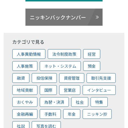
ニッキンバックナンバー
カテゴリで見る
人事異動情報
法令制度政策
経営
人事施策
ネット・システム
預金
融資
投信保険
資産管理
取引先支援
地域貢献
国際
営業店
インタビュー
おくやみ
為替・決済
社会
特集
金融再編
手数料
年金
ニッキン抄
社説
写真を読む