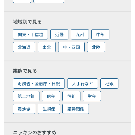
地域別で見る
関東・甲信越
近畿
九州
中部
北海道
東北
中・四国
北陸
業態で見る
財務省・金融庁・日銀
大手行など
地銀
第二地銀
信金
信組
労金
農漁協
生損保
証券関係
ニッキンのおすすめ