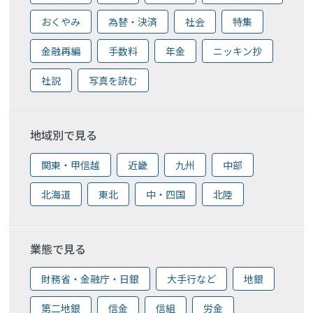
おくやみ
為替・決済
社会
特集
金融再編
手数料
年金
ニッキン抄
社説
写真を読む
地域別で見る
関東・甲信越
近畿
九州
中部
北海道
東北
中・四国
北陸
業態で見る
財務省・金融庁・日銀
大手行など
地銀
第二地銀
信金
信組
労金