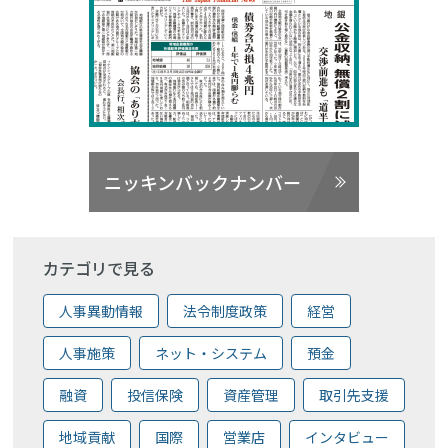
ニッキンバックナンバー
カテゴリで見る
人事異動情報
法令制度政策
経営
人事施策
ネット・システム
預金
融資
投信保険
資産管理
取引先支援
地域貢献
国際
営業店
インタビュー