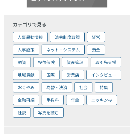
カテゴリで見る
人事異動情報
法令制度政策
経営
人事施策
ネット・システム
預金
融資
投信保険
資産管理
取引先支援
地域貢献
国際
営業店
インタビュー
おくやみ
為替・決済
社会
特集
金融再編
手数料
年金
ニッキン抄
社説
写真を読む