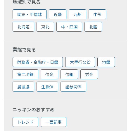
地域別で見る
関東・甲信越
近畿
九州
中部
北海道
東北
中・四国
北陸
業態で見る
財務省・金融庁・日銀
大手行など
地銀
第二地銀
信金
信組
労金
農漁協
生損保
証券関係
ニッキンのおすすめ
トレンド
一面記事